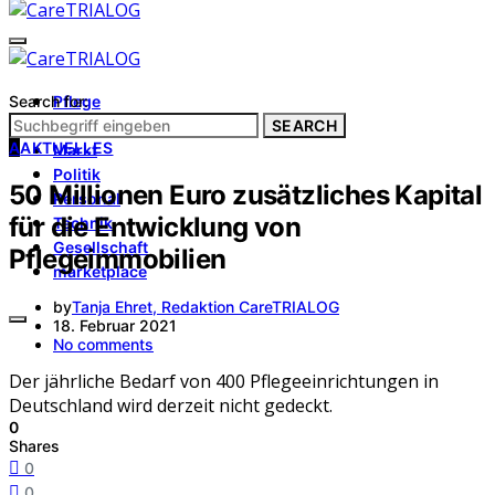
Search for:
Pflege
Architektur
SEARCH
A
AKTUELLES
Markt
Politik
50 Millionen Euro zusätzliches Kapital
Personal
für die Entwicklung von
Technik
Gesellschaft
Pflegeimmobilien
marketplace
by
Tanja Ehret, Redaktion CareTRIALOG
18. Februar 2021
No comments
Der jährliche Bedarf von 400 Pflegeeinrichtungen in
Deutschland wird derzeit nicht gedeckt.
0
Shares
0
0