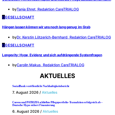
by
Tanja Ehret, Redaktion CareTRIALOG
G
GESELLSCHAFT
Hängen lassen können wir uns noch lang genug: im Grab
by
Dr. Kerstin Lötzerich-Bernhard, Redaktion CareTRIALOG
G
GESELLSCHAFT
Longevity: Hype, Evidenz und sich aufdrängende Systemfragen
by
Carolin Makus, Redaktion CareTRIALOG
AKTUELLES
SozialBank veröffentlicht Nachhaltigkeitsbericht
7. August 2026
/
Aktuelles
Cureus und PATRIZIA schließen Pflegeportfolio-Transaktion erfolgreich ab –
Deutsche Hypo sichert Finanzierung
6. August 2026
/
Aktuelles