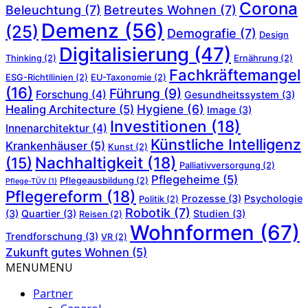
Corona
Beleuchtung
(7)
Betreutes Wohnen
(7)
Demenz
(56)
(25)
Demografie
(7)
Design
Digitalisierung
(47)
Thinking
(2)
Ernährung
(2)
Fachkräftemangel
ESG-Richtllinien
(2)
EU-Taxonomie
(2)
(16)
Führung
(9)
Forschung
(4)
Gesundheitssystem
(3)
Hygiene
(6)
Healing Architecture
(5)
Image
(3)
Investitionen
(18)
Innenarchitektur
(4)
Künstliche Intelligenz
Krankenhäuser
(5)
Kunst
(2)
Nachhaltigkeit
(18)
(15)
Palliativversorgung
(2)
Pflegeheime
(5)
Pflegeausbildung
(2)
Pflege-TÜV
(1)
Pflegereform
(18)
Prozesse
(3)
Psychologie
Politik
(2)
Robotik
(7)
(3)
Quartier
(3)
Studien
(3)
Reisen
(2)
Wohnformen
(67)
Trendforschung
(3)
VR
(2)
Zukunft gutes Wohnen
(5)
MENU
MENU
Partner