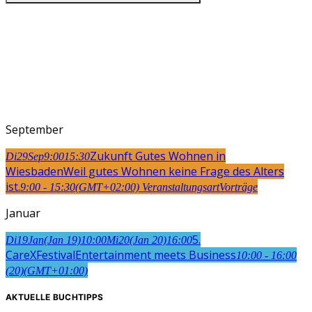
September
Zukunft Gutes Wohnen in
Di
29
Sep
9:00
15:30
Wiesbaden
Weil gutes Wohnen keine Frage des Alters
ist.
9:00 - 15:30
(GMT+02:00)
Veranstaltungsart
Vorträge
Januar
5.
Di
19
Jan
(Jan 19)
10:00
Mi
20
(Jan 20)
16:00
CareXFestival
Entertainment meets Business
10:00 - 16:00
(20)
(GMT+01:00)
AKTUELLE BUCHTIPPS