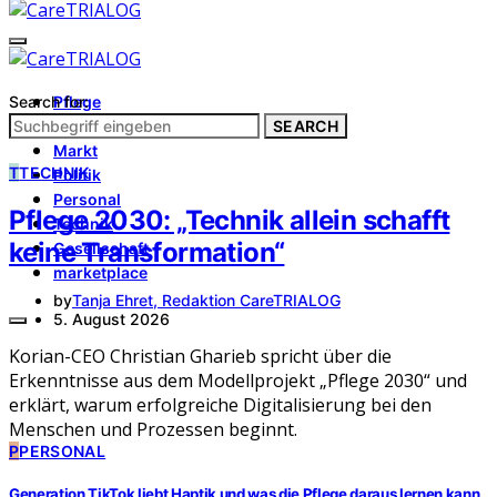
Search for:
Pflege
Architektur
SEARCH
Markt
T
TECHNIK
Politik
Personal
Pflege 2030: „Technik allein schafft
Technik
keine Transformation“
Gesellschaft
marketplace
by
Tanja Ehret, Redaktion CareTRIALOG
5. August 2026
Korian-CEO Christian Gharieb spricht über die
Erkenntnisse aus dem Modellprojekt „Pflege 2030“ und
erklärt, warum erfolgreiche Digitalisierung bei den
Menschen und Prozessen beginnt.
P
PERSONAL
Generation TikTok liebt Haptik und was die Pflege daraus lernen kann