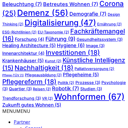
Corona
Beleuchtung
(7)
Betreutes Wohnen
(7)
Demenz
(56)
(25)
Demografie
(7)
Design
Digitalisierung
(47)
Thinking
(2)
Ernährung
(2)
Fachkräftemangel
ESG-Richtllinien
(2)
EU-Taxonomie
(2)
(16)
Führung
(9)
Forschung
(4)
Gesundheitssystem
(3)
Hygiene
(6)
Healing Architecture
(5)
Image
(3)
Investitionen
(18)
Innenarchitektur
(4)
Künstliche Intelligenz
Krankenhäuser
(5)
Kunst
(2)
Nachhaltigkeit
(18)
(15)
Palliativversorgung
(2)
Pflegeheime
(5)
Pflegeausbildung
(2)
Pflege-TÜV
(1)
Pflegereform
(18)
Prozesse
(3)
Psychologie
Politik
(2)
Robotik
(7)
(3)
Quartier
(3)
Studien
(3)
Reisen
(2)
Wohnformen
(67)
Trendforschung
(3)
VR
(2)
Zukunft gutes Wohnen
(5)
MENU
MENU
Partner