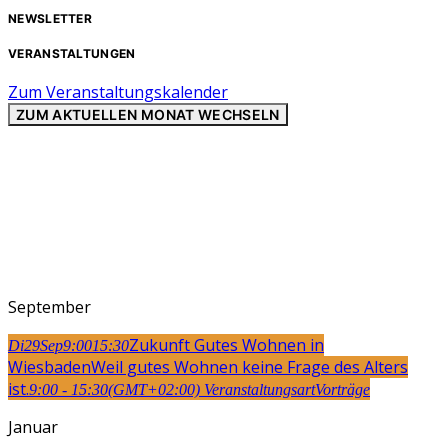
NEWSLETTER
VERANSTALTUNGEN
Zum Veranstaltungskalender
ZUM AKTUELLEN MONAT WECHSELN
September
Zukunft Gutes Wohnen in
Di
29
Sep
9:00
15:30
Wiesbaden
Weil gutes Wohnen keine Frage des Alters
ist.
9:00 - 15:30
(GMT+02:00)
Veranstaltungsart
Vorträge
Januar