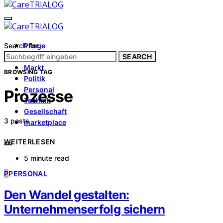
Search for:
Pflege
Architektur
SEARCH
Markt
BROWSING TAG
Politik
Personal
Prozesse
Technik
Gesellschaft
3 posts
marketplace
WEITERLESEN
5 minute read
P
PERSONAL
Den Wandel gestalten:
Unternehmenserfolg sichern