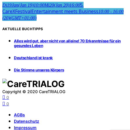
5.
Di
19
Jan
(Jan 19)
10:00
Mi
20
(Jan 20)
16:00
CareXFestival
Entertainment meets Business
10:00 - 16:00
(20)
(GMT+01:00)
AKTUELLE BUCHTIPPS
Alles wird gut, aber nicht von alleine! 70 Erkenntnisse für ein
gesundes Leben
Deutschland ist krank
Die Stimme unseres Körpers
Copyright © 2020 CareTRIALOG
0
0
AGBs
Datenschutz
Impressum