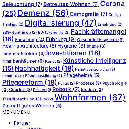
Corona
Beleuchtung
(7)
Betreutes Wohnen
(7)
Demenz
(56)
(25)
Demografie
(7)
Design
Digitalisierung
(47)
Thinking
(2)
Ernährung
(2)
Fachkräftemangel
ESG-Richtllinien
(2)
EU-Taxonomie
(2)
(16)
Führung
(9)
Forschung
(4)
Gesundheitssystem
(3)
Hygiene
(6)
Healing Architecture
(5)
Image
(3)
Investitionen
(18)
Innenarchitektur
(4)
Künstliche Intelligenz
Krankenhäuser
(5)
Kunst
(2)
Nachhaltigkeit
(18)
(15)
Palliativversorgung
(2)
Pflegeheime
(5)
Pflegeausbildung
(2)
Pflege-TÜV
(1)
Pflegereform
(18)
Prozesse
(3)
Psychologie
Politik
(2)
Robotik
(7)
(3)
Quartier
(3)
Studien
(3)
Reisen
(2)
Wohnformen
(67)
Trendforschung
(3)
VR
(2)
Zukunft gutes Wohnen
(5)
MENU
MENU
Partner