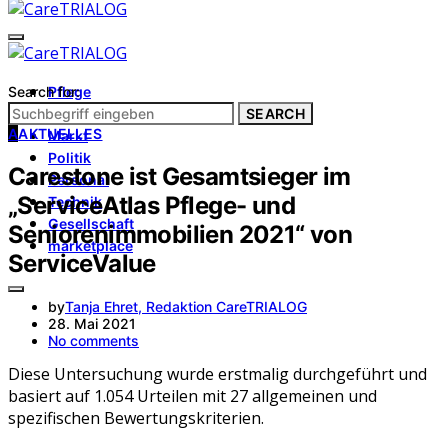
Search for:
Pflege
Architektur
SEARCH
A
AKTUELLES
Markt
Politik
Carestone ist Gesamtsieger im
Personal
„ServiceAtlas Pflege- und
Technik
Gesellschaft
Seniorenimmobilien 2021“ von
marketplace
ServiceValue
by
Tanja Ehret, Redaktion CareTRIALOG
28. Mai 2021
No comments
Diese Untersuchung wurde erstmalig durchgeführt und
basiert auf 1.054 Urteilen mit 27 allgemeinen und
spezifischen Bewertungskriterien.