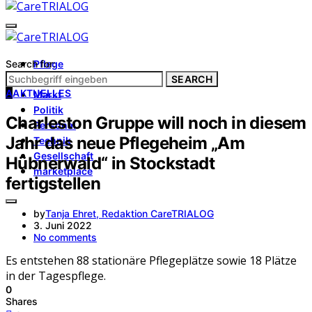
Search for:
Pflege
Architektur
SEARCH
A
AKTUELLES
Markt
Politik
Charleston Gruppe will noch in diesem
Personal
Jahr das neue Pflegeheim „Am
Technik
Gesellschaft
Hübnerwald“ in Stockstadt
marketplace
fertigstellen
by
Tanja Ehret, Redaktion CareTRIALOG
3. Juni 2022
No comments
Es entstehen 88 stationäre Pflegeplätze sowie 18 Plätze
in der Tagespflege.
0
Shares