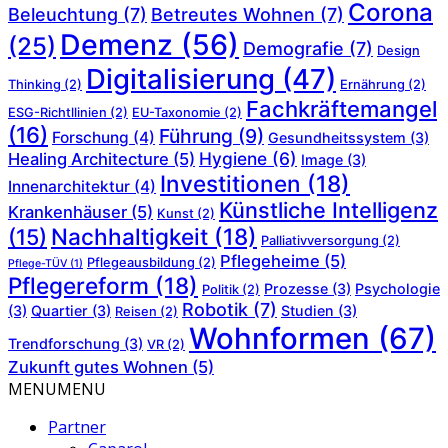
Corona
Beleuchtung
(7)
Betreutes Wohnen
(7)
Demenz
(56)
(25)
Demografie
(7)
Design
Digitalisierung
(47)
Thinking
(2)
Ernährung
(2)
Fachkräftemangel
ESG-Richtllinien
(2)
EU-Taxonomie
(2)
(16)
Führung
(9)
Forschung
(4)
Gesundheitssystem
(3)
Hygiene
(6)
Healing Architecture
(5)
Image
(3)
Investitionen
(18)
Innenarchitektur
(4)
Künstliche Intelligenz
Krankenhäuser
(5)
Kunst
(2)
Nachhaltigkeit
(18)
(15)
Palliativversorgung
(2)
Pflegeheime
(5)
Pflegeausbildung
(2)
Pflege-TÜV
(1)
Pflegereform
(18)
Prozesse
(3)
Psychologie
Politik
(2)
Robotik
(7)
(3)
Quartier
(3)
Studien
(3)
Reisen
(2)
Wohnformen
(67)
Trendforschung
(3)
VR
(2)
Zukunft gutes Wohnen
(5)
MENU
MENU
Partner