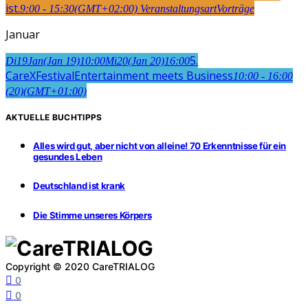
ist.
9:00 - 15:30
(GMT+02:00)
Veranstaltungsart
Vorträge
Januar
5.
Di
19
Jan
(Jan 19)
10:00
Mi
20
(Jan 20)
16:00
CareXFestival
Entertainment meets Business
10:00 - 16:00
(20)
(GMT+01:00)
AKTUELLE BUCHTIPPS
Alles wird gut, aber nicht von alleine! 70 Erkenntnisse für ein
gesundes Leben
Deutschland ist krank
Die Stimme unseres Körpers
Copyright © 2020 CareTRIALOG
0
0