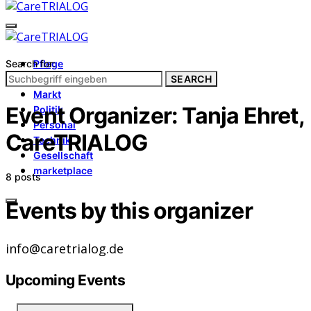
Search for:
Pflege
Architektur
SEARCH
Markt
Event Organizer:
Tanja Ehret,
Politik
Personal
CareTRIALOG
Technik
Gesellschaft
marketplace
8 posts
Events by this organizer
info@caretrialog.de
Upcoming Events