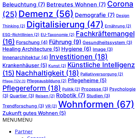
Corona
Beleuchtung
(7)
Betreutes Wohnen
(7)
Demenz
(56)
(25)
Demografie
(7)
Design
Digitalisierung
(47)
Thinking
(2)
Ernährung
(2)
Fachkräftemangel
ESG-Richtllinien
(2)
EU-Taxonomie
(2)
(16)
Führung
(9)
Forschung
(4)
Gesundheitssystem
(3)
Hygiene
(6)
Healing Architecture
(5)
Image
(3)
Investitionen
(18)
Innenarchitektur
(4)
Künstliche Intelligenz
Krankenhäuser
(5)
Kunst
(2)
Nachhaltigkeit
(18)
(15)
Palliativversorgung
(2)
Pflegeheime
(5)
Pflegeausbildung
(2)
Pflege-TÜV
(1)
Pflegereform
(18)
Prozesse
(3)
Psychologie
Politik
(2)
Robotik
(7)
(3)
Quartier
(3)
Studien
(3)
Reisen
(2)
Wohnformen
(67)
Trendforschung
(3)
VR
(2)
Zukunft gutes Wohnen
(5)
MENU
MENU
Partner