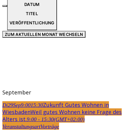
DATUM
TITEL
VERÖFFENTLICHUNG
ZUM AKTUELLEN MONAT WECHSELN
September
Zukunft Gutes Wohnen in
Di
29
Sep
9:00
15:30
Wiesbaden
Weil gutes Wohnen keine Frage des
Alters ist.
9:00 - 15:30
(GMT+02:00)
Veranstaltungsart
Vorträge