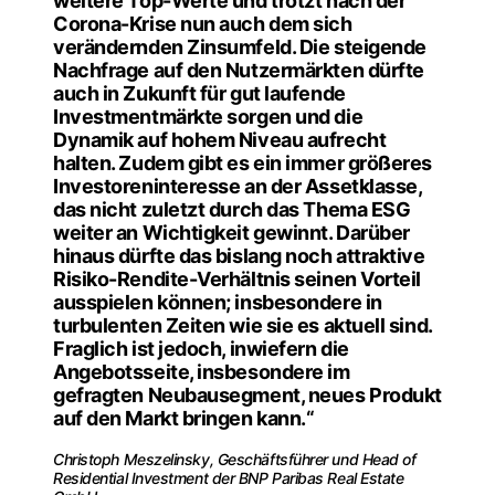
weitere Top-Werte und trotzt nach der
Corona-Krise nun auch dem sich
verändernden Zinsumfeld. Die steigende
Nachfrage auf den Nutzermärkten dürfte
auch in Zukunft für gut laufende
Investmentmärkte sorgen und die
Dynamik auf hohem Niveau aufrecht
halten. Zudem gibt es ein immer größeres
Investoreninteresse an der Assetklasse,
das nicht zuletzt durch das Thema ESG
weiter an Wichtigkeit gewinnt. Darüber
hinaus dürfte das bislang noch attraktive
Risiko-Rendite-Verhältnis seinen Vorteil
ausspielen können; insbesondere in
turbulenten Zeiten wie sie es aktuell sind.
Fraglich ist jedoch, inwiefern die
Angebotsseite, insbesondere im
gefragten Neubausegment, neues Produkt
auf den Markt bringen kann.“
Christoph Meszelinsky, Geschäftsführer und Head of
Residential Investment der BNP Paribas Real Estate