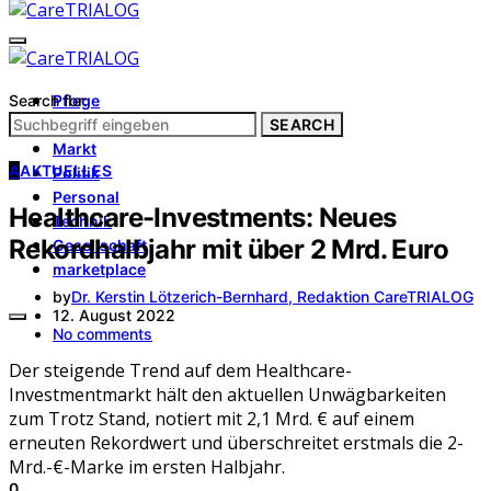
Search for:
Pflege
Architektur
SEARCH
Markt
A
AKTUELLES
Politik
Personal
Healthcare-Investments: Neues
Technik
Rekordhalbjahr mit über 2 Mrd. Euro
Gesellschaft
marketplace
by
Dr. Kerstin Lötzerich-Bernhard, Redaktion CareTRIALOG
12. August 2022
No comments
Der steigende Trend auf dem Healthcare-
Investmentmarkt hält den aktuellen Unwägbarkeiten
zum Trotz Stand, notiert mit 2,1 Mrd. € auf einem
erneuten Rekordwert und überschreitet erstmals die 2-
Mrd.-€-Marke im ersten Halbjahr.
0