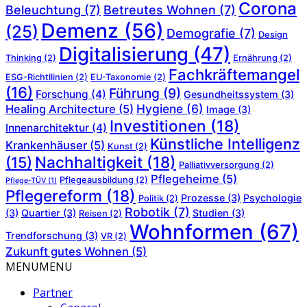
Corona
Beleuchtung
(7)
Betreutes Wohnen
(7)
Demenz
(56)
(25)
Demografie
(7)
Design
Digitalisierung
(47)
Thinking
(2)
Ernährung
(2)
Fachkräftemangel
ESG-Richtllinien
(2)
EU-Taxonomie
(2)
(16)
Führung
(9)
Forschung
(4)
Gesundheitssystem
(3)
Hygiene
(6)
Healing Architecture
(5)
Image
(3)
Investitionen
(18)
Innenarchitektur
(4)
Künstliche Intelligenz
Krankenhäuser
(5)
Kunst
(2)
Nachhaltigkeit
(18)
(15)
Palliativversorgung
(2)
Pflegeheime
(5)
Pflegeausbildung
(2)
Pflege-TÜV
(1)
Pflegereform
(18)
Prozesse
(3)
Psychologie
Politik
(2)
Robotik
(7)
(3)
Quartier
(3)
Studien
(3)
Reisen
(2)
Wohnformen
(67)
Trendforschung
(3)
VR
(2)
Zukunft gutes Wohnen
(5)
MENU
MENU
Partner