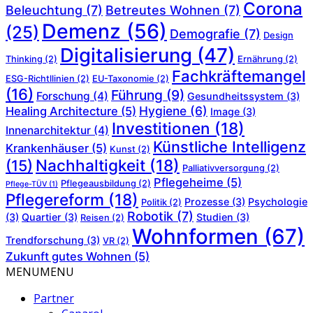
Corona
Beleuchtung
(7)
Betreutes Wohnen
(7)
Demenz
(56)
(25)
Demografie
(7)
Design
Digitalisierung
(47)
Thinking
(2)
Ernährung
(2)
Fachkräftemangel
ESG-Richtllinien
(2)
EU-Taxonomie
(2)
(16)
Führung
(9)
Forschung
(4)
Gesundheitssystem
(3)
Hygiene
(6)
Healing Architecture
(5)
Image
(3)
Investitionen
(18)
Innenarchitektur
(4)
Künstliche Intelligenz
Krankenhäuser
(5)
Kunst
(2)
Nachhaltigkeit
(18)
(15)
Palliativversorgung
(2)
Pflegeheime
(5)
Pflegeausbildung
(2)
Pflege-TÜV
(1)
Pflegereform
(18)
Prozesse
(3)
Psychologie
Politik
(2)
Robotik
(7)
(3)
Quartier
(3)
Studien
(3)
Reisen
(2)
Wohnformen
(67)
Trendforschung
(3)
VR
(2)
Zukunft gutes Wohnen
(5)
MENU
MENU
Partner