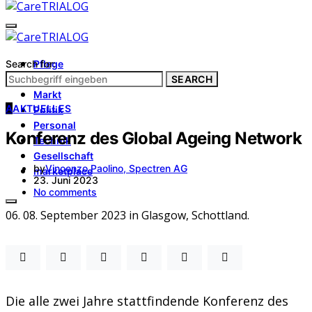
Search for:
Pflege
Architektur
SEARCH
Markt
A
AKTUELLES
Politik
Personal
Konferenz des Global Ageing Network
Technik
Gesellschaft
by
Vincenzo Paolino, Spectren AG
marketplace
23. Juni 2023
No comments
06. 08. September 2023 in Glasgow, Schottland.
Die alle zwei Jahre stattfindende Konferenz des