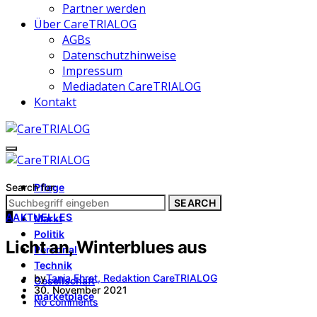
Partner werden
Über CareTRIALOG
AGBs
Datenschutzhinweise
Impressum
Mediadaten CareTRIALOG
Kontakt
Search for:
Pflege
Architektur
SEARCH
A
AKTUELLES
Markt
Politik
Licht an, Winterblues aus
Personal
Technik
by
Tanja Ehret, Redaktion CareTRIALOG
Gesellschaft
30. November 2021
marketplace
No comments