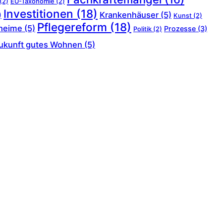
(2)
EU-Taxonomie
(2)
Investitionen
(18)
Krankenhäuser
(5)
)
Kunst
(2)
Pflegereform
(18)
heime
(5)
Prozesse
(3)
Politik
(2)
ukunft gutes Wohnen
(5)