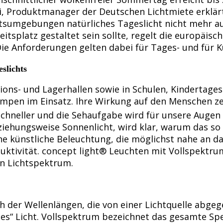
ai, Produktmanager der Deutschen Lichtmiete erklärt
eitsumgebungen natürliches Tageslicht nicht mehr a
tsplatz gestaltet sein sollte, regelt die europäis
ie Anforderungen gelten dabei für Tages- und für Ku
slichts
ons- und Lagerhallen sowie in Schulen, Kindertage
lampen im Einsatz. Ihre Wirkung auf den Menschen z
schneller und die Sehaufgabe wird für unsere Auge
iehungsweise Sonnenlicht, wird klar, warum das so
ine künstliche Beleuchtung, die möglichst nahe an
uktivität. concept light® Leuchten mit Vollspektru
en Lichtspektrum.
h der Wellenlängen, die von einer Lichtquelle abge
s“ Licht. Vollspektrum bezeichnet das gesamte Spe