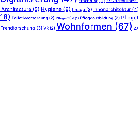
Ernährung
(2)
ESG-Richtllinien
Hygiene
(6)
 Architecture
(5)
Innenarchitektur
(4
Image
(3)
18)
Pflege
Palliativversorgung
(2)
Pflegeausbildung
(2)
Pflege-TÜV
(1)
Wohnformen
(67)
Z
Trendforschung
(3)
VR
(2)