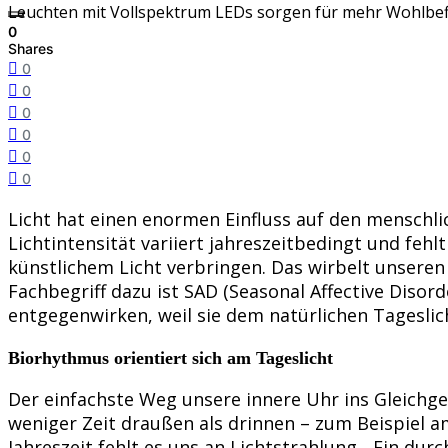
Leuchten mit Vollspektrum LEDs sorgen für mehr Wohlbef
0
Shares
0
0
0
0
0
0
Licht hat einen enormen Einfluss auf den menschli
Lichtintensität variiert jahreszeitbedingt und fe
künstlichem Licht verbringen. Das wirbelt unseren
Fachbegriff dazu ist SAD (Seasonal Affective Disor
entgegenwirken, weil sie dem natürlichen Tageslic
Biorhythmus orientiert sich am Tageslicht
Der einfachste Weg unsere innere Uhr ins Gleichgew
weniger Zeit draußen als drinnen – zum Beispiel am
Jahreszeit fehlt es uns an Lichtstrahlung. „Ein dur