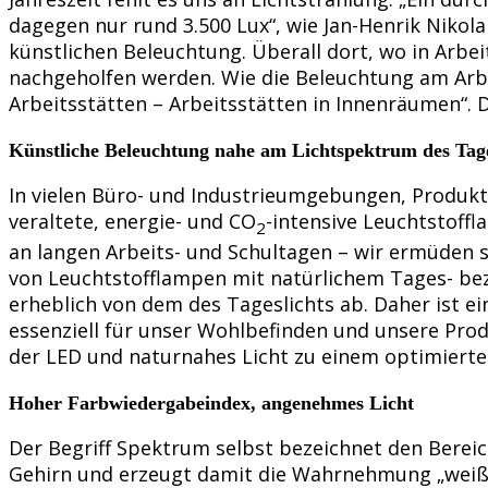
dagegen nur rund 3.500 Lux“, wie Jan-Henrik Nikol
künstlichen Beleuchtung. Überall dort, wo in Arb
nachgeholfen werden. Wie die Beleuchtung am Arbei
Arbeitsstätten – Arbeitsstätten in Innenräumen“. D
Künstliche Beleuchtung nahe am Lichtspektrum des Tage
In vielen Büro- und Industrieumgebungen, Produkti
veraltete, energie- und CO
-intensive Leuchtstoff
2
an langen Arbeits- und Schultagen – wir ermüden 
von Leuchtstofflampen mit natürlichem Tages- bez
erheblich von dem des Tageslichts ab. Daher ist e
essenziell für unser Wohlbefinden und unsere Prod
der LED und naturnahes Licht zu einem optimiert
Hoher Farbwiedergabeindex, angenehmes Licht
Der Begriff Spektrum selbst bezeichnet den Bereic
Gehirn und erzeugt damit die Wahrnehmung „weiße