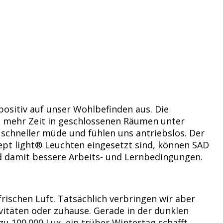
positiv auf unser Wohlbefinden aus. Die
em mehr Zeit in geschlossenen Räumen unter
schneller müde und fühlen uns antriebslos. Der
cept light® Leuchten eingesetzt sind, können SAD
und damit bessere Arbeits- und Lernbedingungen.
frischen Luft. Tatsächlich verbringen wir aber
ivitäten oder zuhause. Gerade in der dunklen
zu 100.000 Lux, ein trüber Wintertag schafft