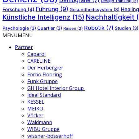
Demografie
(7)
Design Thinking
(2)
Führung
(9)
Healing
Forschung
(4)
Gesundheitssystem
(3)
Nachhaltigkeit
(
Künstliche Intelligenz
(15)
Robotik
(7)
Psychologie
(3)
Quartier
(3)
Studien
(3)
Reisen
(2)
MENU
MENU
Partner
Caparol
CARELINE
Der Herbergier
Forbo Flooring
Funk Gruppe
GH Hotel Interior Group
Ideal Standard
KESSEL
MEIKO
Vöcker
Waldmann
WIBU Gruppe
wissner-bosserhoff