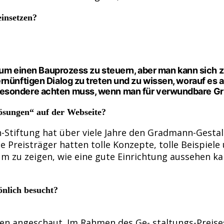
einsetzen?
d, um einen Bauprozess zu steuern, aber man kann sich
rnünftigen Dialog zu treten und zu wissen, worauf es a
besondere achten muss, wenn man für verwundbare Gru
ösungen“ auf der Webseite?
-Stiftung hat über viele Jahre den Gradmann-Gestal
e Preisträger hatten tolle Konzepte, tolle Beispiel
m zu zeigen, wie eine gute Einrichtung aussehen kan
önlich besucht?
ngen angeschaut. Im Rahmen des Ge- staltungs-Preise