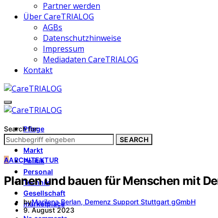
Partner werden
Über CareTRIALOG
AGBs
Datenschutzhinweise
Impressum
Mediadaten CareTRIALOG
Kontakt
Search for:
Pflege
Architektur
SEARCH
Markt
A
ARCHITEKTUR
Politik
Personal
Planen und bauen für Menschen mit D
Technik
Gesellschaft
by
Marilena Berlan, Demenz Support Stuttgart gGmbH
marketplace
9. August 2023