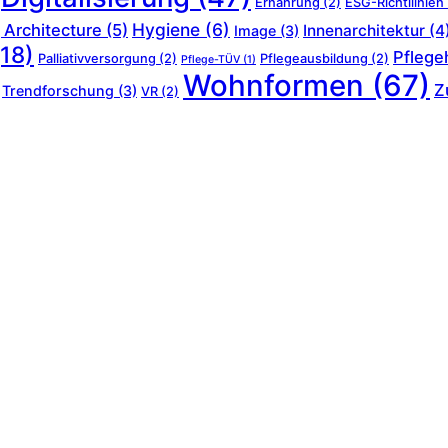
Ernährung
(2)
ESG-Richtllinien
Hygiene
(6)
 Architecture
(5)
Innenarchitektur
(4
Image
(3)
18)
Pflege
Palliativversorgung
(2)
Pflegeausbildung
(2)
Pflege-TÜV
(1)
Wohnformen
(67)
Z
Trendforschung
(3)
VR
(2)