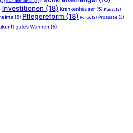
(2)
EU-Taxonomie
(2)
Investitionen
(18)
Krankenhäuser
(5)
)
Kunst
(2)
Pflegereform
(18)
heime
(5)
Prozesse
(3)
Politik
(2)
ukunft gutes Wohnen
(5)