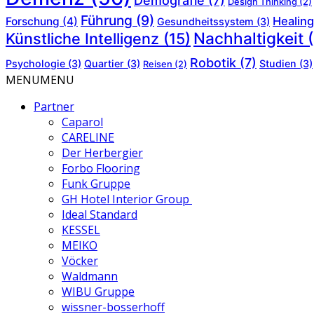
Demografie
(7)
Design Thinking
(2)
Führung
(9)
Healing
Forschung
(4)
Gesundheitssystem
(3)
Nachhaltigkeit
(
Künstliche Intelligenz
(15)
Robotik
(7)
Psychologie
(3)
Quartier
(3)
Studien
(3)
Reisen
(2)
MENU
MENU
Partner
Caparol
CARELINE
Der Herbergier
Forbo Flooring
Funk Gruppe
GH Hotel Interior Group
Ideal Standard
KESSEL
MEIKO
Vöcker
Waldmann
WIBU Gruppe
wissner-bosserhoff