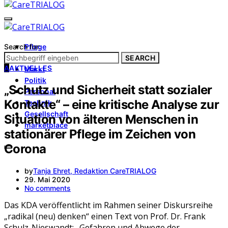
Search for:
Pflege
Architektur
SEARCH
A
AKTUELLES
Markt
Politik
„Schutz und Sicherheit statt sozialer
Personal
Kontakte“ – eine kritische Analyse zur
Technik
Gesellschaft
Situation von älteren Menschen in
marketplace
stationärer Pflege im Zeichen von
Corona
by
Tanja Ehret, Redaktion CareTRIALOG
29. Mai 2020
No comments
Das KDA veröffentlicht im Rahmen seiner Diskursreihe
„radikal (neu) denken“ einen Text von Prof. Dr. Frank
Schulz-Nieswandt: „Gefahren und Abwege der