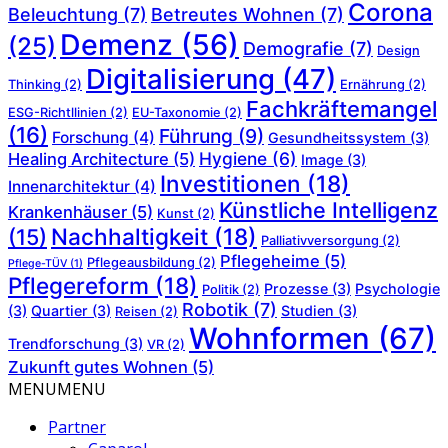
Corona
Beleuchtung
(7)
Betreutes Wohnen
(7)
Demenz
(56)
(25)
Demografie
(7)
Design
Digitalisierung
(47)
Thinking
(2)
Ernährung
(2)
Fachkräftemangel
ESG-Richtllinien
(2)
EU-Taxonomie
(2)
(16)
Führung
(9)
Forschung
(4)
Gesundheitssystem
(3)
Hygiene
(6)
Healing Architecture
(5)
Image
(3)
Investitionen
(18)
Innenarchitektur
(4)
Künstliche Intelligenz
Krankenhäuser
(5)
Kunst
(2)
Nachhaltigkeit
(18)
(15)
Palliativversorgung
(2)
Pflegeheime
(5)
Pflegeausbildung
(2)
Pflege-TÜV
(1)
Pflegereform
(18)
Prozesse
(3)
Psychologie
Politik
(2)
Robotik
(7)
(3)
Quartier
(3)
Studien
(3)
Reisen
(2)
Wohnformen
(67)
Trendforschung
(3)
VR
(2)
Zukunft gutes Wohnen
(5)
MENU
MENU
Partner