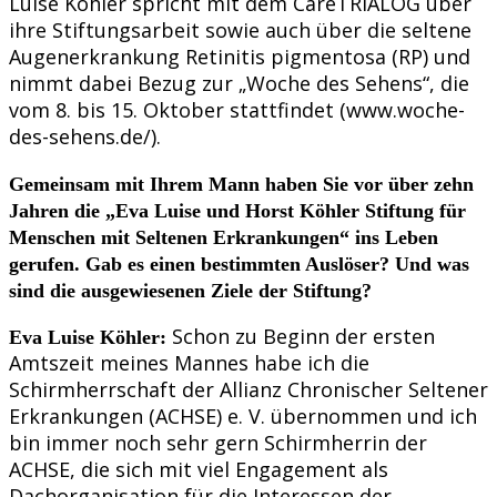
Luise Köhler spricht mit dem CareTRIALOG über
ihre Stiftungsarbeit sowie auch über die seltene
Augenerkrankung Retinitis pigmentosa (RP) und
nimmt dabei Bezug zur „Woche des Sehens“, die
vom 8. bis 15. Oktober stattfindet (www.woche-
des-sehens.de/).
Gemeinsam mit Ihrem Mann haben Sie vor über zehn
Jahren die „Eva Luise und Horst Köhler Stiftung für
Menschen mit Seltenen Erkrankungen“ ins Leben
gerufen. Gab es einen bestimmten Auslöser? Und was
sind die ausgewiesenen Ziele der Stiftung?
Schon zu Beginn der ersten
Eva Luise Köhler:
Amtszeit meines Mannes habe ich die
Schirmherrschaft der Allianz Chronischer Seltener
Erkrankungen (ACHSE) e. V. übernommen und ich
bin immer noch sehr gern Schirmherrin der
ACHSE, die sich mit viel Engagement als
Dachorganisation für die Interessen der