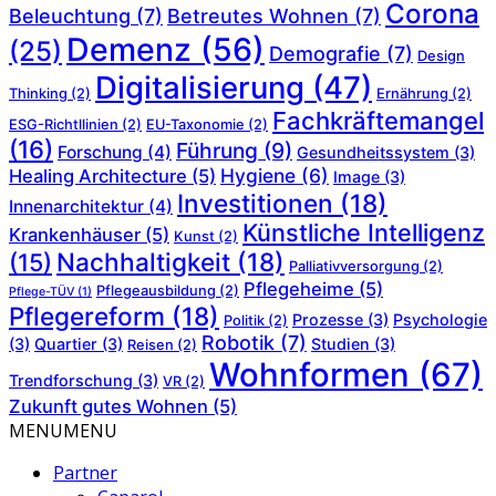
Corona
Beleuchtung
(7)
Betreutes Wohnen
(7)
Demenz
(56)
(25)
Demografie
(7)
Design
Digitalisierung
(47)
Thinking
(2)
Ernährung
(2)
Fachkräftemangel
ESG-Richtllinien
(2)
EU-Taxonomie
(2)
(16)
Führung
(9)
Forschung
(4)
Gesundheitssystem
(3)
Hygiene
(6)
Healing Architecture
(5)
Image
(3)
Investitionen
(18)
Innenarchitektur
(4)
Künstliche Intelligenz
Krankenhäuser
(5)
Kunst
(2)
Nachhaltigkeit
(18)
(15)
Palliativversorgung
(2)
Pflegeheime
(5)
Pflegeausbildung
(2)
Pflege-TÜV
(1)
Pflegereform
(18)
Prozesse
(3)
Psychologie
Politik
(2)
Robotik
(7)
(3)
Quartier
(3)
Studien
(3)
Reisen
(2)
Wohnformen
(67)
Trendforschung
(3)
VR
(2)
Zukunft gutes Wohnen
(5)
MENU
MENU
Partner