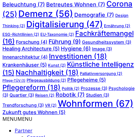
Corona
Beleuchtung
(7)
Betreutes Wohnen
(7)
Demenz
(56)
(25)
Demografie
(7)
Design
Digitalisierung
(47)
Thinking
(2)
Ernährung
(2)
Fachkräftemangel
ESG-Richtllinien
(2)
EU-Taxonomie
(2)
(16)
Führung
(9)
Forschung
(4)
Gesundheitssystem
(3)
Hygiene
(6)
Healing Architecture
(5)
Image
(3)
Investitionen
(18)
Innenarchitektur
(4)
Künstliche Intelligenz
Krankenhäuser
(5)
Kunst
(2)
Nachhaltigkeit
(18)
(15)
Palliativversorgung
(2)
Pflegeheime
(5)
Pflegeausbildung
(2)
Pflege-TÜV
(1)
Pflegereform
(18)
Prozesse
(3)
Psychologie
Politik
(2)
Robotik
(7)
(3)
Quartier
(3)
Studien
(3)
Reisen
(2)
Wohnformen
(67)
Trendforschung
(3)
VR
(2)
Zukunft gutes Wohnen
(5)
MENU
MENU
Partner