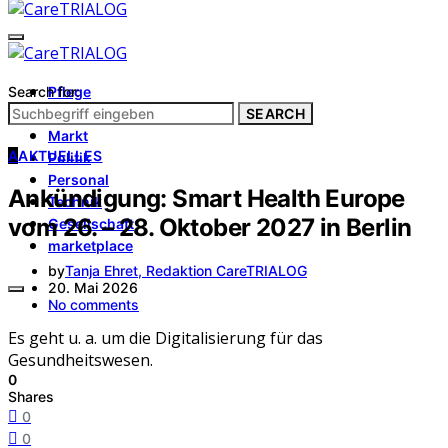
Search for:
Pflege
Architektur
SEARCH
Markt
A
AKTUELLES
Politik
Personal
Ankündigung: Smart Health Europe
Technik
vom 26. – 28. Oktober 2027 in Berlin
Gesellschaft
marketplace
by
Tanja Ehret, Redaktion CareTRIALOG
20. Mai 2026
No comments
Es geht u. a. um die Digitalisierung für das
Gesundheitswesen.
0
Shares
0
0