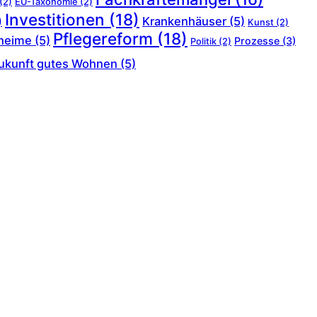
(2)
EU-Taxonomie
(2)
Investitionen
(18)
Krankenhäuser
(5)
)
Kunst
(2)
Pflegereform
(18)
heime
(5)
Prozesse
(3)
Politik
(2)
ukunft gutes Wohnen
(5)