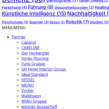
Demografie
(7)
Design Thinking
(2)
Führung
(9)
Healing
Forschung
(4)
Gesundheitssystem
(3)
Nachhaltigkeit
(
Künstliche Intelligenz
(15)
Robotik
(7)
Psychologie
(3)
Quartier
(3)
Studien
(3)
Reisen
(2)
MENU
MENU
Partner
Caparol
CARELINE
Der Herbergier
Forbo Flooring
Funk Gruppe
GH Hotel Interior Group
Ideal Standard
KESSEL
MEIKO
Vöcker
Waldmann
WIBU Gruppe
wissner-bosserhoff