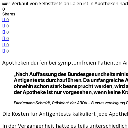
Der Verkauf von Selbsttests an Laien ist in Apotheken nac
0
Shares
0
0
0
0
0
0
Apotheken dürfen bei symptomfreien Patienten Ant
„Nach Auffassung des Bundesgesundheitsminister
Antigentests durchzuführen. Da umfangreiche
ohnehin schon stark beansprucht werden, wird ab
der Apotheke ist nur vorgesehen, wenn keine K
Friedemann Schmidt, Präsident der ABDA – Bundesvereinigung
Die Kosten für Antigentests kalkuliert jede Apot
In der Vergangenheit hatte es teils unterschiedl