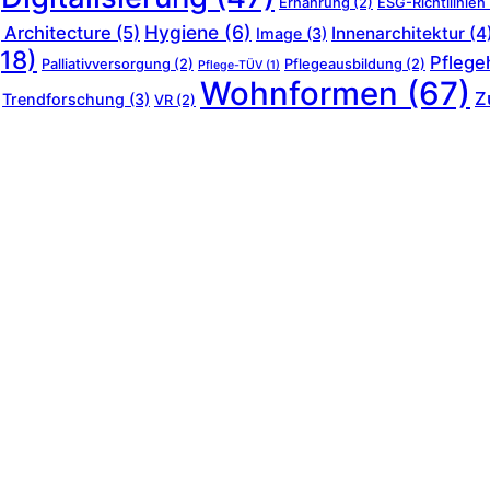
Ernährung
(2)
ESG-Richtllinien
Hygiene
(6)
 Architecture
(5)
Innenarchitektur
(4
Image
(3)
18)
Pflege
Palliativversorgung
(2)
Pflegeausbildung
(2)
Pflege-TÜV
(1)
Wohnformen
(67)
Z
Trendforschung
(3)
VR
(2)