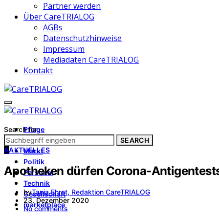
Partner werden
Über CareTRIALOG
AGBs
Datenschutzhinweise
Impressum
Mediadaten CareTRIALOG
Kontakt
Search for:
Pflege
Architektur
SEARCH
A
AKTUELLES
Markt
Politik
Apotheken dürfen Corona-Antigentest
Personal
Technik
by
Tanja Ehret, Redaktion CareTRIALOG
Gesellschaft
23. Dezember 2020
marketplace
No comments