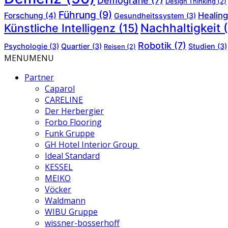
Demografie
(7)
Design Thinking
(2)
Führung
(9)
Healing
Forschung
(4)
Gesundheitssystem
(3)
Nachhaltigkeit
(
Künstliche Intelligenz
(15)
Robotik
(7)
Psychologie
(3)
Quartier
(3)
Studien
(3)
Reisen
(2)
MENU
MENU
Partner
Caparol
CARELINE
Der Herbergier
Forbo Flooring
Funk Gruppe
GH Hotel Interior Group
Ideal Standard
KESSEL
MEIKO
Vöcker
Waldmann
WIBU Gruppe
wissner-bosserhoff