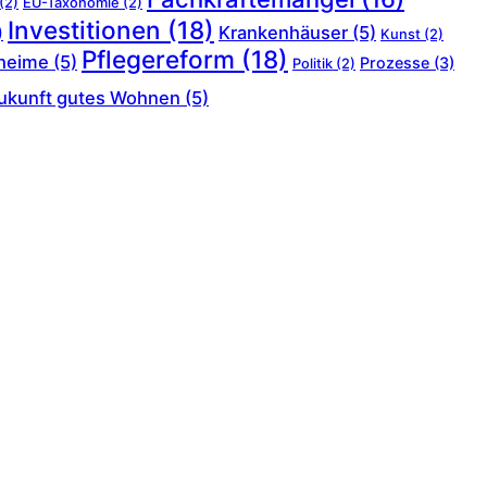
(2)
EU-Taxonomie
(2)
Investitionen
(18)
Krankenhäuser
(5)
)
Kunst
(2)
Pflegereform
(18)
heime
(5)
Prozesse
(3)
Politik
(2)
ukunft gutes Wohnen
(5)