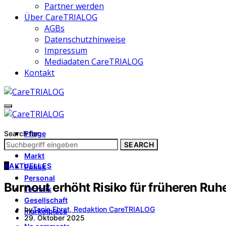
Partner werden
Über CareTRIALOG
AGBs
Datenschutzhinweise
Impressum
Mediadaten CareTRIALOG
Kontakt
Search for:
Pflege
Architektur
SEARCH
Markt
A
AKTUELLES
Politik
Personal
Burnout erhöht Risiko für früheren Ru
Technik
Gesellschaft
by
Tanja Ehret, Redaktion CareTRIALOG
marketplace
29. Oktober 2025