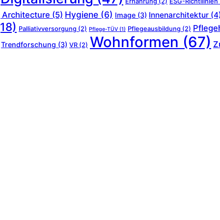
Ernährung
(2)
ESG-Richtllinien
Hygiene
(6)
 Architecture
(5)
Innenarchitektur
(4
Image
(3)
18)
Pflege
Palliativversorgung
(2)
Pflegeausbildung
(2)
Pflege-TÜV
(1)
Wohnformen
(67)
Z
Trendforschung
(3)
VR
(2)