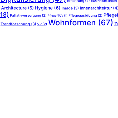
Ernährung
(2)
ESG-Richtllinien
Hygiene
(6)
 Architecture
(5)
Innenarchitektur
(4
Image
(3)
18)
Pflege
Palliativversorgung
(2)
Pflegeausbildung
(2)
Pflege-TÜV
(1)
Wohnformen
(67)
Z
Trendforschung
(3)
VR
(2)