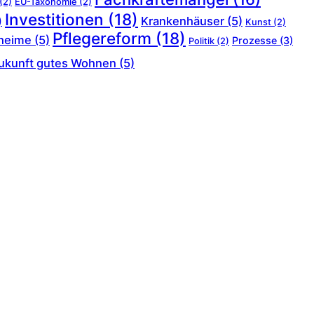
(2)
EU-Taxonomie
(2)
Investitionen
(18)
Krankenhäuser
(5)
)
Kunst
(2)
Pflegereform
(18)
heime
(5)
Prozesse
(3)
Politik
(2)
ukunft gutes Wohnen
(5)