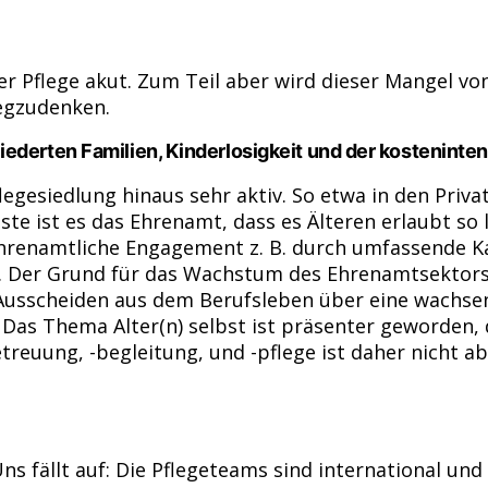
er Pflege akut. Zum Teil aber wird dieser Mangel v
wegzudenken.
ederten Familien, Kinderlosigkeit und der kosteninten
legesiedlung hinaus sehr aktiv. So etwa in den Priv
te ist es das Ehrenamt, dass es Älteren erlaubt s
s ehrenamtliche Engagement z. B. durch umfassend
en. Der Grund für das Wachstum des Ehrenamtsektor
h Ausscheiden aus dem Berufsleben über eine wach
n. Das Thema Alter(n) selbst ist präsenter geworden
reuung, -begleitung, und -pflege ist daher nicht a
ns fällt auf: Die Pflegeteams sind international und