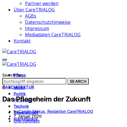
Partner werden
Über CareTRIALOG
AGBs
Datenschutzhinweise
Impressum
Mediadaten CareTRIALOG
Kontakt
Search for:
Pflege
Architektur
SEARCH
A
ARCHITEKTUR
Markt
Politik
Das Pflegeheim der Zukunft
Personal
Technik
by
Carolin Makus, Redaktion CareTRIALOG
Gesellschaft
7. Januar 2020
marketplace
One comment