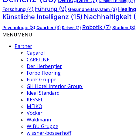
Demografie
(7)
Design Thinking
(2)
Führung
(9)
Healing
Forschung
(4)
Gesundheitssystem
(3)
Nachhaltigkeit
(
Künstliche Intelligenz
(15)
Robotik
(7)
Psychologie
(3)
Quartier
(3)
Studien
(3)
Reisen
(2)
MENU
MENU
Partner
Caparol
CARELINE
Der Herbergier
Forbo Flooring
Funk Gruppe
GH Hotel Interior Group
Ideal Standard
KESSEL
MEIKO
Vöcker
Waldmann
WIBU Gruppe
wissner-bosserhoff