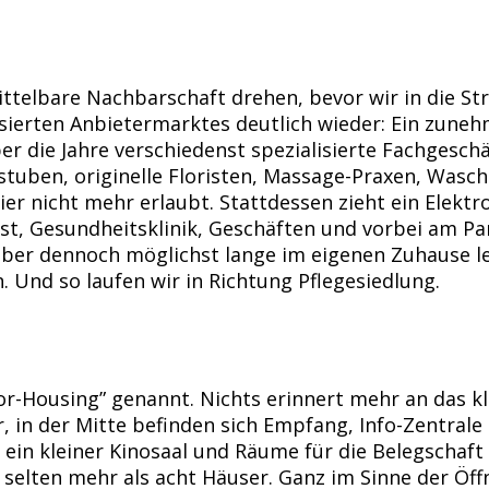
ttelbare Nachbarschaft drehen, bevor wir in die Str
lisierten Anbietermarktes deutlich wieder: Ein zun
die Jahre verschiedenst spezialisierte Fachgeschäf
stuben, originelle Floristen, Massage-Praxen, Wasch
ier nicht mehr erlaubt. Stattdessen zieht ein Elektr
 Gesundheitsklinik, Geschäften und vorbei am Park. 
t, aber dennoch möglichst lange im eigenen Zuhause
 Und so laufen wir in Richtung Pflegesiedlung.
or-Housing” genannt. Nichts erinnert mehr an das kl
 in der Mitte befinden sich Empfang, Info-Zentral
 ein kleiner Kinosaal und Räume für die Belegschaft
 selten mehr als acht Häuser. Ganz im Sinne der Öf