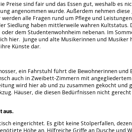
ie Preise sind fair und das Essen gut, weshalb es n
lung angenommen wurde. Außerdem nehmen diese ge
r werden alle Fragen rund um Pflege und Leistungen 
er Siedlung haben mittlerweile wahren Kultstatus. D
 oder dem Studentenwohnheim nebenan. Im Sommer l
 sich hier. Junge und alte Musikerinnen und Musiker
 ihre Künste dar.
hosser, ein Fahrstuhl führt die Bewohnerinnen und 
unsch auch in Zweibett-Zimmern mit angegliedertem 
leitung wird hier ab und zu zusammen gekocht und 
ug. Häuser, die diesen Bedürfnissen nicht gerecht w
t aus.
isch eingerichtet. Es gibt keine Stolperfallen, dez
nötigte Höhe an. Hilfreiche Griffe an Dusche und WC