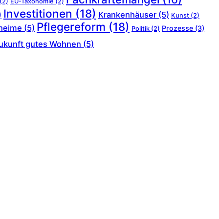
(2)
EU-Taxonomie
(2)
Investitionen
(18)
Krankenhäuser
(5)
)
Kunst
(2)
Pflegereform
(18)
heime
(5)
Prozesse
(3)
Politik
(2)
ukunft gutes Wohnen
(5)