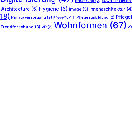
Ernährung
(2)
ESG-Richtllinien
Hygiene
(6)
 Architecture
(5)
Innenarchitektur
(4
Image
(3)
18)
Pflege
Palliativversorgung
(2)
Pflegeausbildung
(2)
Pflege-TÜV
(1)
Wohnformen
(67)
Z
Trendforschung
(3)
VR
(2)