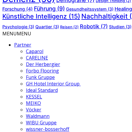
Demografie
(7)
Design Thinking
(2)
Führung
(9)
Healing
Forschung
(4)
Gesundheitssystem
(3)
Nachhaltigkeit
(
Künstliche Intelligenz
(15)
Robotik
(7)
Psychologie
(3)
Quartier
(3)
Studien
(3)
Reisen
(2)
MENU
MENU
Partner
Caparol
CARELINE
Der Herbergier
Forbo Flooring
Funk Gruppe
GH Hotel Interior Group
Ideal Standard
KESSEL
MEIKO
Vöcker
Waldmann
WIBU Gruppe
wissner-bosserhoff