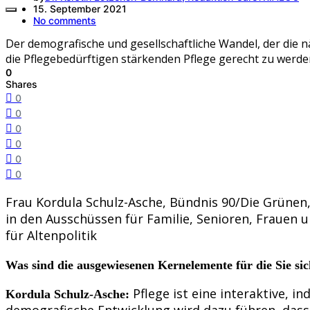
15. September 2021
No comments
Der demografische und gesellschaftliche Wandel, der die 
die Pflegebedürftigen stärkenden Pflege gerecht zu werden
0
Shares
0
0
0
0
0
0
Frau Kordula Schulz-Asche, Bündnis 90/Die Grünen,
in den Ausschüssen für Familie, Senioren, Frauen 
für Altenpolitik
Was sind die ausgewiesenen Kernelemente für die Sie sich
Pflege ist eine interaktive, i
Kordula Schulz-Asche:
demografische Entwicklung wird dazu führen, dass