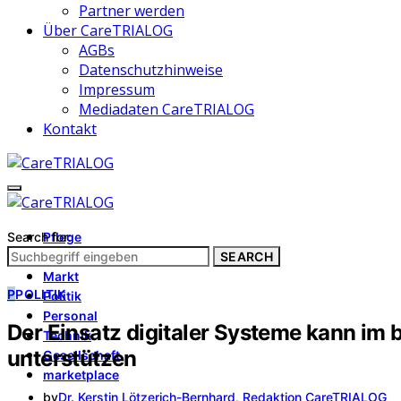
Partner werden
Über CareTRIALOG
AGBs
Datenschutzhinweise
Impressum
Mediadaten CareTRIALOG
Kontakt
Search for:
Pflege
Architektur
SEARCH
Markt
P
POLITIK
Politik
Personal
Der Einsatz digitaler Systeme kann im b
Technik
unterstützen
Gesellschaft
marketplace
by
Dr. Kerstin Lötzerich-Bernhard, Redaktion CareTRIALOG