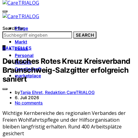
Search for:
Pflege
Architektur
SEARCH
Markt
A
AKTUELLES
Politik
Personal
Deutsches Rotes Kreuz Kreisverband
Technik
Braunschweig-Salzgitter erfolgreich
Gesellschaft
marketplace
saniert
by
Tanja Ehret, Redaktion CareTRIALOG
6. Juli 2026
No comments
Wichtige Kernbereiche des regionalen Verbandes der
Freien Wohlfahrtspflege und der Hilfsorganisation
bleiben langfristig erhalten. Rund 400 Arbeitsplätze
gesichert