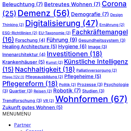
Corona
Beleuchtung
(7)
Betreutes Wohnen
(7)
Demenz
(56)
(25)
Demografie
(7)
Design
Digitalisierung
(47)
Thinking
(2)
Ernährung
(2)
Fachkräftemangel
ESG-Richtllinien
(2)
EU-Taxonomie
(2)
(16)
Führung
(9)
Forschung
(4)
Gesundheitssystem
(3)
Hygiene
(6)
Healing Architecture
(5)
Image
(3)
Investitionen
(18)
Innenarchitektur
(4)
Künstliche Intelligenz
Krankenhäuser
(5)
Kunst
(2)
Nachhaltigkeit
(18)
(15)
Palliativversorgung
(2)
Pflegeheime
(5)
Pflegeausbildung
(2)
Pflege-TÜV
(1)
Pflegereform
(18)
Prozesse
(3)
Psychologie
Politik
(2)
Robotik
(7)
(3)
Quartier
(3)
Studien
(3)
Reisen
(2)
Wohnformen
(67)
Trendforschung
(3)
VR
(2)
Zukunft gutes Wohnen
(5)
MENU
MENU
Partner