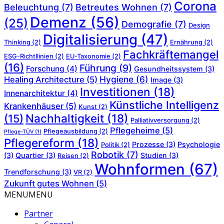
Corona
Beleuchtung
(7)
Betreutes Wohnen
(7)
Demenz
(56)
(25)
Demografie
(7)
Design
Digitalisierung
(47)
Thinking
(2)
Ernährung
(2)
Fachkräftemangel
ESG-Richtllinien
(2)
EU-Taxonomie
(2)
(16)
Führung
(9)
Forschung
(4)
Gesundheitssystem
(3)
Hygiene
(6)
Healing Architecture
(5)
Image
(3)
Investitionen
(18)
Innenarchitektur
(4)
Künstliche Intelligenz
Krankenhäuser
(5)
Kunst
(2)
Nachhaltigkeit
(18)
(15)
Palliativversorgung
(2)
Pflegeheime
(5)
Pflegeausbildung
(2)
Pflege-TÜV
(1)
Pflegereform
(18)
Prozesse
(3)
Psychologie
Politik
(2)
Robotik
(7)
(3)
Quartier
(3)
Studien
(3)
Reisen
(2)
Wohnformen
(67)
Trendforschung
(3)
VR
(2)
Zukunft gutes Wohnen
(5)
MENU
MENU
Partner