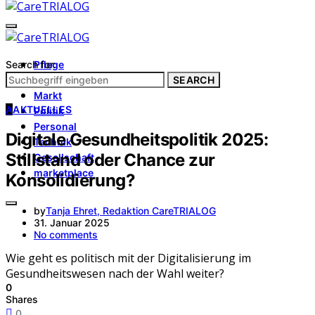
Search for:
Pflege
Architektur
SEARCH
Markt
A
AKTUELLES
Politik
Personal
Digitale Gesundheitspolitik 2025:
Technik
Stillstand oder Chance zur
Gesellschaft
marketplace
Konsolidierung?
by
Tanja Ehret, Redaktion CareTRIALOG
31. Januar 2025
No comments
Wie geht es politisch mit der Digitalisierung im
Gesundheitswesen nach der Wahl weiter?
0
Shares
0