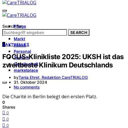
Search for:
Pflege
Architektur
SEARCH
Markt
A
AKTUELLES
Politik
Personal
FOCUS-Klinikliste 2025: UKSH ist das
Technik
zweitbeste Klinikum Deutschlands
Gesellschaft
marketplace
by
Tanja Ehret, Redaktion CareTRIALOG
31. Oktober 2024
No comments
Die Charité in Berlin belegt den ersten Platz.
0
Shares
0
0
0