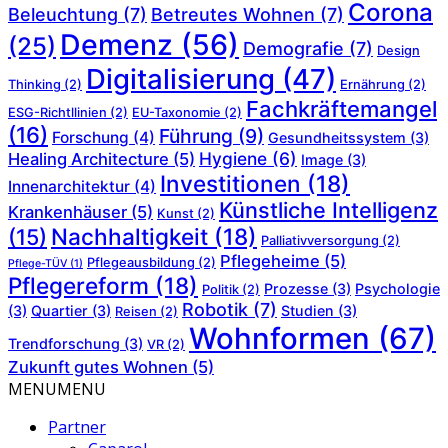
Corona
Beleuchtung
(7)
Betreutes Wohnen
(7)
Demenz
(56)
(25)
Demografie
(7)
Design
Digitalisierung
(47)
Thinking
(2)
Ernährung
(2)
Fachkräftemangel
ESG-Richtllinien
(2)
EU-Taxonomie
(2)
(16)
Führung
(9)
Forschung
(4)
Gesundheitssystem
(3)
Hygiene
(6)
Healing Architecture
(5)
Image
(3)
Investitionen
(18)
Innenarchitektur
(4)
Künstliche Intelligenz
Krankenhäuser
(5)
Kunst
(2)
Nachhaltigkeit
(18)
(15)
Palliativversorgung
(2)
Pflegeheime
(5)
Pflegeausbildung
(2)
Pflege-TÜV
(1)
Pflegereform
(18)
Prozesse
(3)
Psychologie
Politik
(2)
Robotik
(7)
(3)
Quartier
(3)
Studien
(3)
Reisen
(2)
Wohnformen
(67)
Trendforschung
(3)
VR
(2)
Zukunft gutes Wohnen
(5)
MENU
MENU
Partner