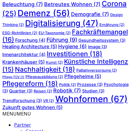
Corona
Beleuchtung
(7)
Betreutes Wohnen
(7)
Demenz
(56)
(25)
Demografie
(7)
Design
Digitalisierung
(47)
Thinking
(2)
Ernährung
(2)
Fachkräftemangel
ESG-Richtllinien
(2)
EU-Taxonomie
(2)
(16)
Führung
(9)
Forschung
(4)
Gesundheitssystem
(3)
Hygiene
(6)
Healing Architecture
(5)
Image
(3)
Investitionen
(18)
Innenarchitektur
(4)
Künstliche Intelligenz
Krankenhäuser
(5)
Kunst
(2)
Nachhaltigkeit
(18)
(15)
Palliativversorgung
(2)
Pflegeheime
(5)
Pflegeausbildung
(2)
Pflege-TÜV
(1)
Pflegereform
(18)
Prozesse
(3)
Psychologie
Politik
(2)
Robotik
(7)
(3)
Quartier
(3)
Studien
(3)
Reisen
(2)
Wohnformen
(67)
Trendforschung
(3)
VR
(2)
Zukunft gutes Wohnen
(5)
MENU
MENU
Partner