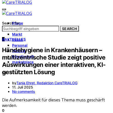
Search for:
Pflege
Architektur
SEARCH
Markt
A
AKTUELLES
Politik
Personal
Händehygiene in Krankenhäusern –
Technik
multizentrische Studie zeigt positive
Gesellschaft
marketplace
Auswirkungen einer interaktiven, KI-
gestützten Lösung
by
Tanja Ehret, Redaktion CareTRIALOG
11. Juli 2025
No comments
Die Aufmerksamkeit für dieses Thema muss geschärft
werden.
0