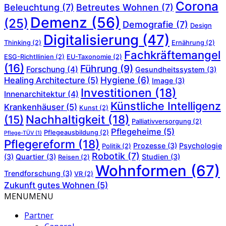
Corona
Beleuchtung
(7)
Betreutes Wohnen
(7)
Demenz
(56)
(25)
Demografie
(7)
Design
Digitalisierung
(47)
Thinking
(2)
Ernährung
(2)
Fachkräftemangel
ESG-Richtllinien
(2)
EU-Taxonomie
(2)
(16)
Führung
(9)
Forschung
(4)
Gesundheitssystem
(3)
Hygiene
(6)
Healing Architecture
(5)
Image
(3)
Investitionen
(18)
Innenarchitektur
(4)
Künstliche Intelligenz
Krankenhäuser
(5)
Kunst
(2)
Nachhaltigkeit
(18)
(15)
Palliativversorgung
(2)
Pflegeheime
(5)
Pflegeausbildung
(2)
Pflege-TÜV
(1)
Pflegereform
(18)
Prozesse
(3)
Psychologie
Politik
(2)
Robotik
(7)
(3)
Quartier
(3)
Studien
(3)
Reisen
(2)
Wohnformen
(67)
Trendforschung
(3)
VR
(2)
Zukunft gutes Wohnen
(5)
MENU
MENU
Partner