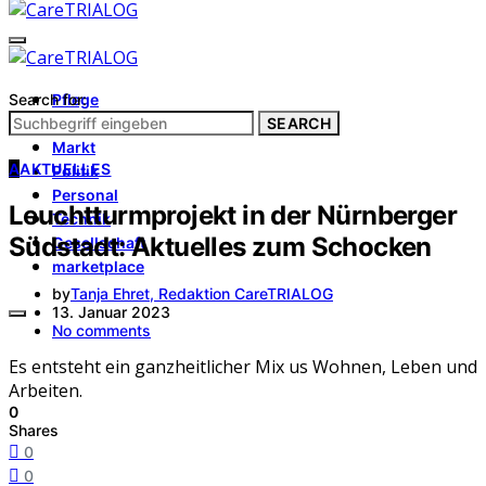
Search for:
Pflege
Architektur
SEARCH
Markt
A
AKTUELLES
Politik
Personal
Leuchtturmprojekt in der Nürnberger
Technik
Südstadt: Aktuelles zum Schocken
Gesellschaft
marketplace
by
Tanja Ehret, Redaktion CareTRIALOG
13. Januar 2023
No comments
Es entsteht ein ganzheitlicher Mix us Wohnen, Leben und
Arbeiten.
0
Shares
0
0