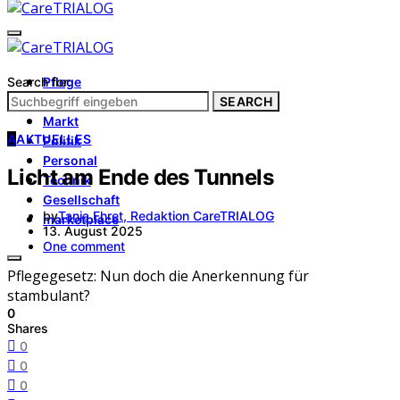
Search for:
Pflege
Architektur
SEARCH
Markt
A
AKTUELLES
Politik
Personal
Licht am Ende des Tunnels
Technik
Gesellschaft
by
Tanja Ehret, Redaktion CareTRIALOG
marketplace
13. August 2025
One comment
Pflegegesetz: Nun doch die Anerkennung für
stambulant?
0
Shares
0
0
0