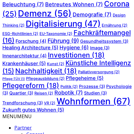
Corona
Beleuchtung
(7)
Betreutes Wohnen
(7)
Demenz
(56)
(25)
Demografie
(7)
Design
Digitalisierung
(47)
Thinking
(2)
Ernährung
(2)
Fachkräftemangel
ESG-Richtllinien
(2)
EU-Taxonomie
(2)
(16)
Führung
(9)
Forschung
(4)
Gesundheitssystem
(3)
Hygiene
(6)
Healing Architecture
(5)
Image
(3)
Investitionen
(18)
Innenarchitektur
(4)
Künstliche Intelligenz
Krankenhäuser
(5)
Kunst
(2)
Nachhaltigkeit
(18)
(15)
Palliativversorgung
(2)
Pflegeheime
(5)
Pflegeausbildung
(2)
Pflege-TÜV
(1)
Pflegereform
(18)
Prozesse
(3)
Psychologie
Politik
(2)
Robotik
(7)
(3)
Quartier
(3)
Studien
(3)
Reisen
(2)
Wohnformen
(67)
Trendforschung
(3)
VR
(2)
Zukunft gutes Wohnen
(5)
MENU
MENU
Partner