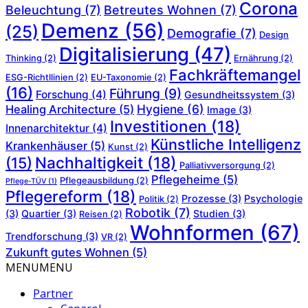
Corona
Beleuchtung
(7)
Betreutes Wohnen
(7)
Demenz
(56)
(25)
Demografie
(7)
Design
Digitalisierung
(47)
Thinking
(2)
Ernährung
(2)
Fachkräftemangel
ESG-Richtllinien
(2)
EU-Taxonomie
(2)
(16)
Führung
(9)
Forschung
(4)
Gesundheitssystem
(3)
Hygiene
(6)
Healing Architecture
(5)
Image
(3)
Investitionen
(18)
Innenarchitektur
(4)
Künstliche Intelligenz
Krankenhäuser
(5)
Kunst
(2)
Nachhaltigkeit
(18)
(15)
Palliativversorgung
(2)
Pflegeheime
(5)
Pflegeausbildung
(2)
Pflege-TÜV
(1)
Pflegereform
(18)
Prozesse
(3)
Psychologie
Politik
(2)
Robotik
(7)
(3)
Quartier
(3)
Studien
(3)
Reisen
(2)
Wohnformen
(67)
Trendforschung
(3)
VR
(2)
Zukunft gutes Wohnen
(5)
MENU
MENU
Partner