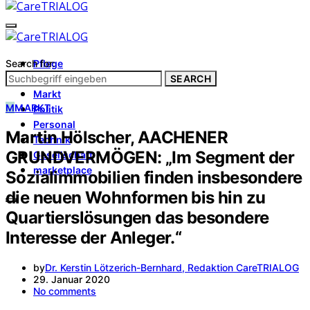
Search for:
Pflege
Architektur
SEARCH
Markt
M
MARKT
Politik
Personal
Martin Hölscher, AACHENER
Technik
GRUNDVERMÖGEN: „Im Segment der
Gesellschaft
marketplace
Sozialimmobilien finden insbesondere
die neuen Wohnformen bis hin zu
Quartierslösungen das besondere
Interesse der Anleger.“
by
Dr. Kerstin Lötzerich-Bernhard, Redaktion CareTRIALOG
29. Januar 2020
No comments