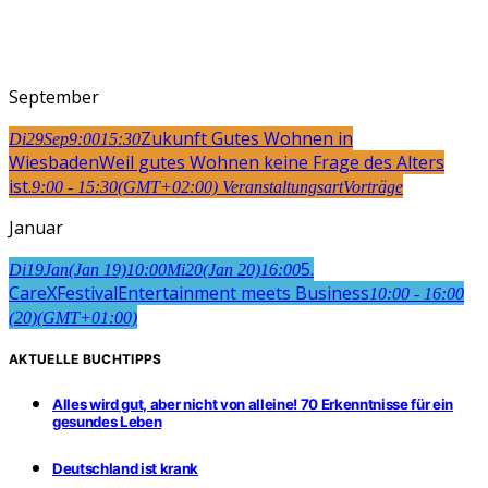
September
Zukunft Gutes Wohnen in
Di
29
Sep
9:00
15:30
Wiesbaden
Weil gutes Wohnen keine Frage des Alters
ist.
9:00 - 15:30
(GMT+02:00)
Veranstaltungsart
Vorträge
Januar
5.
Di
19
Jan
(Jan 19)
10:00
Mi
20
(Jan 20)
16:00
CareXFestival
Entertainment meets Business
10:00 - 16:00
(20)
(GMT+01:00)
AKTUELLE BUCHTIPPS
Alles wird gut, aber nicht von alleine! 70 Erkenntnisse für ein
gesundes Leben
Deutschland ist krank