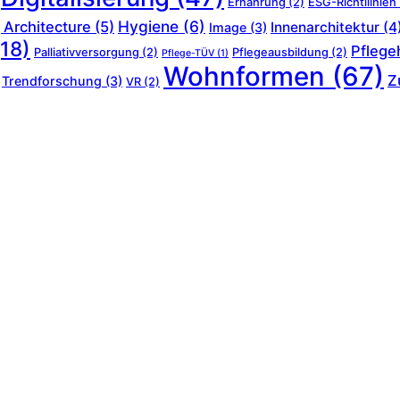
Ernährung
(2)
ESG-Richtllinien
Hygiene
(6)
 Architecture
(5)
Innenarchitektur
(4
Image
(3)
18)
Pflege
Palliativversorgung
(2)
Pflegeausbildung
(2)
Pflege-TÜV
(1)
Wohnformen
(67)
Z
Trendforschung
(3)
VR
(2)