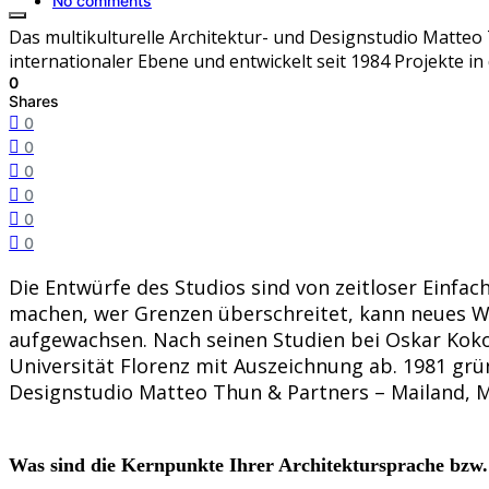
No comments
Das multikulturelle Architektur- und Designstudio Matteo 
internationaler Ebene und entwickelt seit 1984 Projekte in
0
Shares
0
0
0
0
0
0
Die Entwürfe des Studios sind von zeitloser Einfa
machen, wer Grenzen überschreitet, kann neues Wis
aufgewachsen. Nach seinen Studien bei Oskar Koko
Universität Florenz mit Auszeichnung ab. 1981 grü
Designstudio Matteo Thun & Partners – Mailand,
Was sind die Kernpunkte Ihrer Architektursprache bzw. 