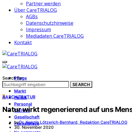
Partner werden
Über CareTRIALOG
AGBs
Datenschutzhinweise
Impressum
Mediadaten CareTRIALOG
Kontakt
Search for:
Pflege
Architektur
SEARCH
Markt
A
ARCHITEKTUR
Politik
Personal
Natur wirkt regenerierend auf uns Men
Technik
Gesellschaft
by
Dr. Kerstin Lötzerich-Bernhard, Redaktion CareTRIALOG
marketplace
30. November 2020