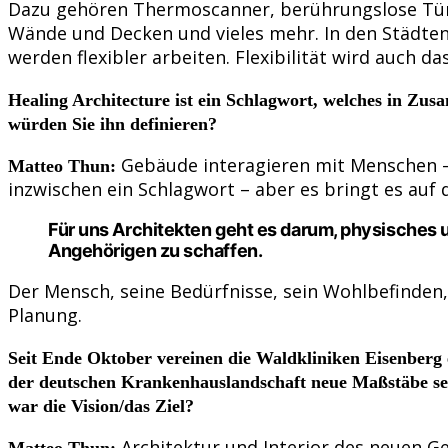
Dazu gehören Thermoscanner, berührungslose Türe
Wände und Decken und vieles mehr. In den Städte
werden flexibler arbeiten. Flexibilität wird auc
Healing Architecture ist ein Schlagwort, welches in Zu
würden Sie ihn definieren?
Gebäude interagieren mit Menschen – 
Matteo Thun:
inzwischen ein Schlagwort – aber es bringt es auf 
Für uns Architekten geht es darum, physisches
Angehörigen zu schaffen.
Der Mensch, seine Bedürfnisse, sein Wohlbefinden
Planung.
Seit Ende Oktober vereinen die Waldkliniken Eisenberg 
der deutschen Krankenhauslandschaft neue Maßstäbe set
war die Vision/das Ziel?
Architektur und Interior des neuen G
Matteo Thun: