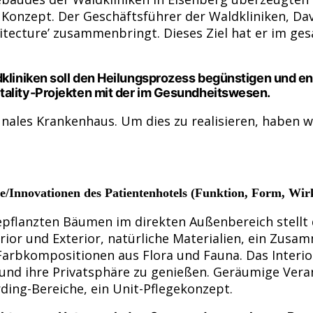
 Konzept. Der Geschäftsführer der Waldkliniken, Dav
hitecture’ zusammenbringt. Dieses Ziel hat er im g
dkliniken soll den Heilungsprozess begünstigen und en
tality-Projekten mit der im Gesundheitswesen.
ales Krankenhaus. Um dies zu realisieren, haben wi
e/Innovationen des Patientenhotels (Funktion, Form, Wir
flanzten Bäumen im direkten Außenbereich stellt d
terior und Exterior, natürliche Materialien, ein Zus
Farbkompositionen aus Flora und Fauna. Das Interior
d ihre Privatsphäre zu genießen. Geräumige Verand
ding-Bereiche, ein Unit-Pflegekonzept.