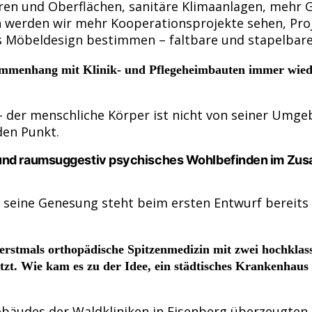
n und Oberflächen, sanitäre Klimaanlagen, mehr G
n werden wir mehr Kooperationsprojekte sehen, Pr
h das Möbeldesign bestimmen – faltbare und stapelb
sammenhang mit Klinik- und Pflegeheimbauten immer wieder
der menschliche Körper ist nicht von seiner Umgeb
den Punkt.
 und raumsuggestiv psychisches Wohlbefinden im Zus
, seine Genesung steht beim ersten Entwurf bereits
erstmals orthopädische Spitzenmedizin mit zwei hochklass
zt. Wie kam es zu der Idee, ein städtisches Krankenhau
ebäudes der Waldkliniken in Eisenberg überzeugten 