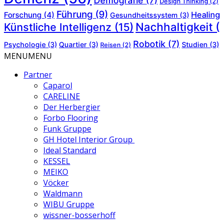
Demografie
(7)
Design Thinking
(2)
Führung
(9)
Healing
Forschung
(4)
Gesundheitssystem
(3)
Nachhaltigkeit
(
Künstliche Intelligenz
(15)
Robotik
(7)
Psychologie
(3)
Quartier
(3)
Studien
(3)
Reisen
(2)
MENU
MENU
Partner
Caparol
CARELINE
Der Herbergier
Forbo Flooring
Funk Gruppe
GH Hotel Interior Group
Ideal Standard
KESSEL
MEIKO
Vöcker
Waldmann
WIBU Gruppe
wissner-bosserhoff