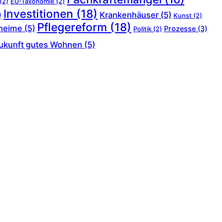
(2)
EU-Taxonomie
(2)
Investitionen
(18)
Krankenhäuser
(5)
)
Kunst
(2)
Pflegereform
(18)
heime
(5)
Prozesse
(3)
Politik
(2)
ukunft gutes Wohnen
(5)