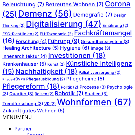
Corona
Beleuchtung
(7)
Betreutes Wohnen
(7)
Demenz
(56)
(25)
Demografie
(7)
Design
Digitalisierung
(47)
Thinking
(2)
Ernährung
(2)
Fachkräftemangel
ESG-Richtllinien
(2)
EU-Taxonomie
(2)
(16)
Führung
(9)
Forschung
(4)
Gesundheitssystem
(3)
Hygiene
(6)
Healing Architecture
(5)
Image
(3)
Investitionen
(18)
Innenarchitektur
(4)
Künstliche Intelligenz
Krankenhäuser
(5)
Kunst
(2)
Nachhaltigkeit
(18)
(15)
Palliativversorgung
(2)
Pflegeheime
(5)
Pflegeausbildung
(2)
Pflege-TÜV
(1)
Pflegereform
(18)
Prozesse
(3)
Psychologie
Politik
(2)
Robotik
(7)
(3)
Quartier
(3)
Studien
(3)
Reisen
(2)
Wohnformen
(67)
Trendforschung
(3)
VR
(2)
Zukunft gutes Wohnen
(5)
MENU
MENU
Partner