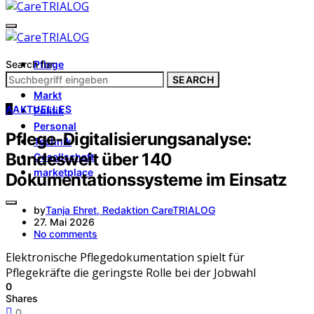
Search for:
Pflege
Architektur
SEARCH
Markt
A
AKTUELLES
Politik
Personal
Pflege-Digitalisierungsanalyse:
Technik
Bundesweit über 140
Gesellschaft
marketplace
Dokumentationssysteme im Einsatz
by
Tanja Ehret, Redaktion CareTRIALOG
27. Mai 2026
No comments
Elektronische Pflegedokumentation spielt für
Pflegekräfte die geringste Rolle bei der Jobwahl
0
Shares
0