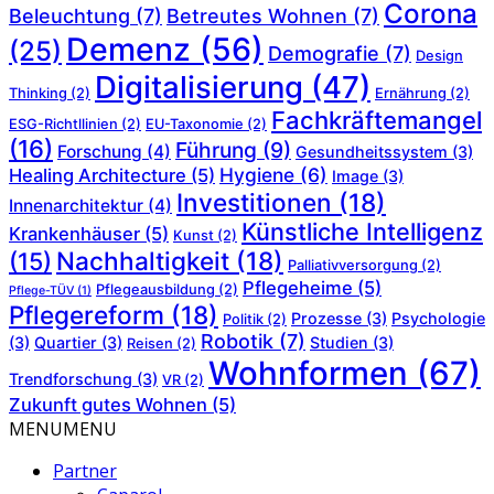
Corona
Beleuchtung
(7)
Betreutes Wohnen
(7)
Demenz
(56)
(25)
Demografie
(7)
Design
Digitalisierung
(47)
Thinking
(2)
Ernährung
(2)
Fachkräftemangel
ESG-Richtllinien
(2)
EU-Taxonomie
(2)
(16)
Führung
(9)
Forschung
(4)
Gesundheitssystem
(3)
Hygiene
(6)
Healing Architecture
(5)
Image
(3)
Investitionen
(18)
Innenarchitektur
(4)
Künstliche Intelligenz
Krankenhäuser
(5)
Kunst
(2)
Nachhaltigkeit
(18)
(15)
Palliativversorgung
(2)
Pflegeheime
(5)
Pflegeausbildung
(2)
Pflege-TÜV
(1)
Pflegereform
(18)
Prozesse
(3)
Psychologie
Politik
(2)
Robotik
(7)
(3)
Quartier
(3)
Studien
(3)
Reisen
(2)
Wohnformen
(67)
Trendforschung
(3)
VR
(2)
Zukunft gutes Wohnen
(5)
MENU
MENU
Partner