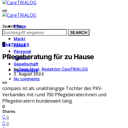
Search for:
Pflege
Architektur
SEARCH
Markt
A
AKTUELLES
Politik
Personal
Pflegeberatung für zu Hause
Technik
Gesellschaft
by
Tanja Ehret, Redaktion CareTRIALOG
marketplace
2. August 2023
No comments
compass ist als unabhängige Tochter des PKV-
Verbandes mit rund 700 Pflegeberaterinnen und
Pflegeberatern bundesweit tätig.
0
Shares
0
0