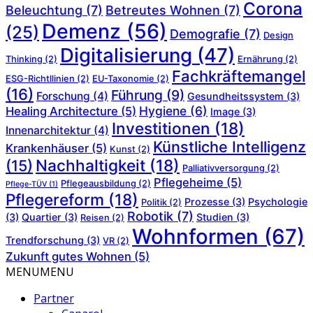
Corona
Beleuchtung
(7)
Betreutes Wohnen
(7)
Demenz
(56)
(25)
Demografie
(7)
Design
Digitalisierung
(47)
Thinking
(2)
Ernährung
(2)
Fachkräftemangel
ESG-Richtllinien
(2)
EU-Taxonomie
(2)
(16)
Führung
(9)
Forschung
(4)
Gesundheitssystem
(3)
Hygiene
(6)
Healing Architecture
(5)
Image
(3)
Investitionen
(18)
Innenarchitektur
(4)
Künstliche Intelligenz
Krankenhäuser
(5)
Kunst
(2)
Nachhaltigkeit
(18)
(15)
Palliativversorgung
(2)
Pflegeheime
(5)
Pflegeausbildung
(2)
Pflege-TÜV
(1)
Pflegereform
(18)
Prozesse
(3)
Psychologie
Politik
(2)
Robotik
(7)
(3)
Quartier
(3)
Studien
(3)
Reisen
(2)
Wohnformen
(67)
Trendforschung
(3)
VR
(2)
Zukunft gutes Wohnen
(5)
MENU
MENU
Partner