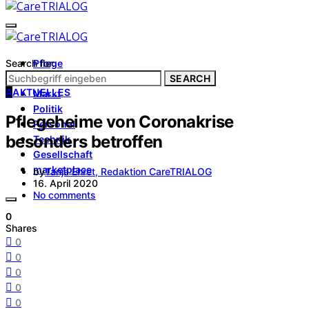
Search for:
Pflege
Architektur
SEARCH
A
AKTUELLES
Markt
Politik
Pflegeheime von Coronakrise
Personal
besonders betroffen
Technik
Gesellschaft
marketplace
by
Tanja Ehret, Redaktion CareTRIALOG
16. April 2020
No comments
0
Shares
0
0
0
0
0