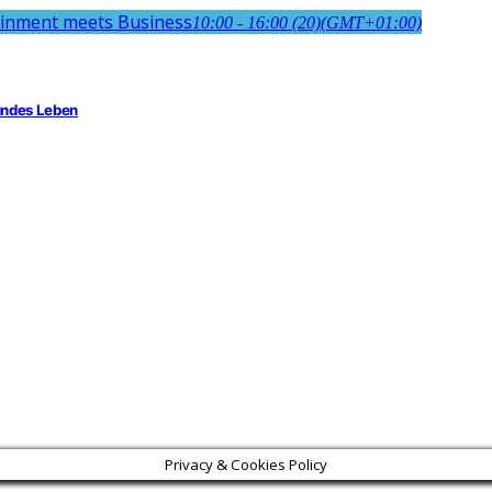
ainment meets Business
10:00 - 16:00
(20)
(GMT+01:00)
sundes Leben
Privacy & Cookies Policy