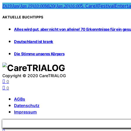
5. CareXFestival
Entert
Di
19
Jan
(Jan 19)
10:00
Mi
20
(Jan 20)
16:00
AKTUELLE BUCHTIPPS
Alles wird gut, aber nicht von alleine! 70 Erkenntnisse für ein ge
Deutschland ist krank
Die Stimme unseres Körpers
Copyright © 2020 CareTRIALOG
0
0
AGBs
Datenschutz
Impressum