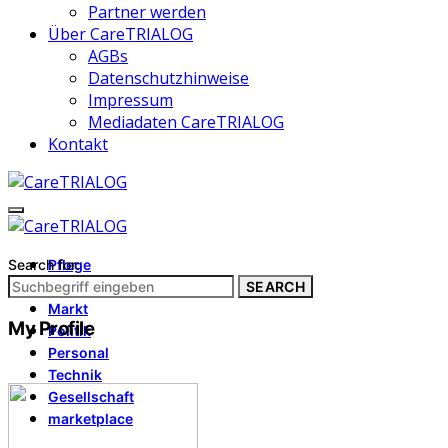
Partner werden
Über CareTRIALOG
AGBs
Datenschutzhinweise
Impressum
Mediadaten CareTRIALOG
Kontakt
Search for:
Pflege
Architektur
SEARCH
Markt
My Profile
Politik
Personal
Technik
Gesellschaft
marketplace