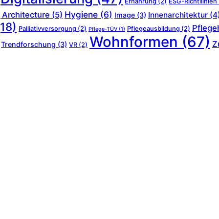
Ernährung
(2)
ESG-Richtllinien
Hygiene
(6)
 Architecture
(5)
Innenarchitektur
(4
Image
(3)
18)
Pflege
Palliativversorgung
(2)
Pflegeausbildung
(2)
Pflege-TÜV
(1)
Wohnformen
(67)
Z
Trendforschung
(3)
VR
(2)