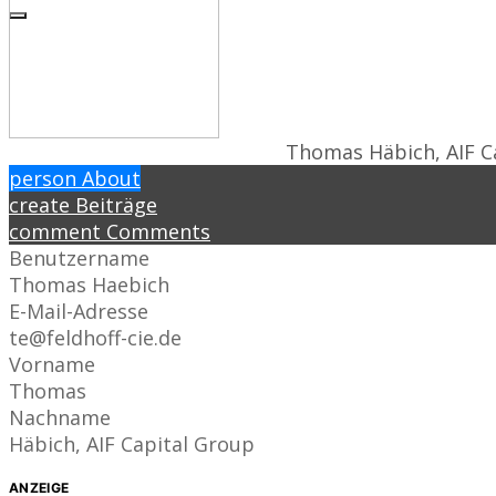
Thomas Häbich, AIF C
person
About
create
Beiträge
comment
Comments
Benutzername
Thomas Haebich
E-Mail-Adresse
te@feldhoff-cie.de
Vorname
Thomas
Nachname
Häbich, AIF Capital Group
ANZEIGE