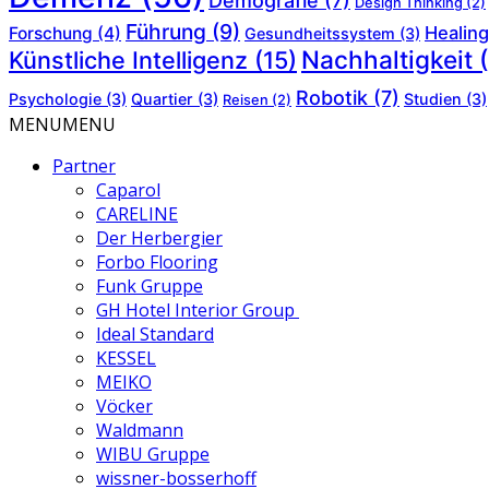
Demografie
(7)
Design Thinking
(2)
Führung
(9)
Healing
Forschung
(4)
Gesundheitssystem
(3)
Nachhaltigkeit
(
Künstliche Intelligenz
(15)
Robotik
(7)
Psychologie
(3)
Quartier
(3)
Studien
(3)
Reisen
(2)
MENU
MENU
Partner
Caparol
CARELINE
Der Herbergier
Forbo Flooring
Funk Gruppe
GH Hotel Interior Group
Ideal Standard
KESSEL
MEIKO
Vöcker
Waldmann
WIBU Gruppe
wissner-bosserhoff