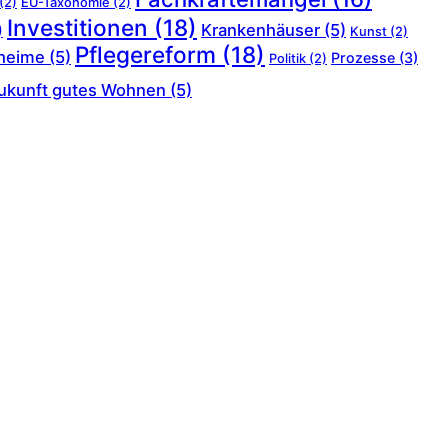
(2)
EU-Taxonomie
(2)
Investitionen
(18)
Krankenhäuser
(5)
)
Kunst
(2)
Pflegereform
(18)
heime
(5)
Prozesse
(3)
Politik
(2)
ukunft gutes Wohnen
(5)