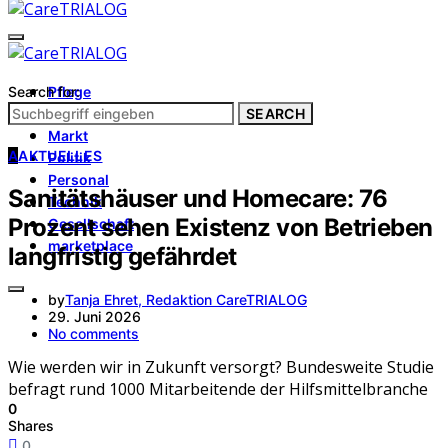
Search for:
Pflege
Architektur
SEARCH
Markt
A
AKTUELLES
Politik
Personal
Sanitätshäuser und Homecare: 76
Technik
Prozent sehen Existenz von Betrieben
Gesellschaft
marketplace
langfristig gefährdet
by
Tanja Ehret, Redaktion CareTRIALOG
29. Juni 2026
No comments
Wie werden wir in Zukunft versorgt? Bundesweite Studie
befragt rund 1000 Mitarbeitende der Hilfsmittelbranche
0
Shares
0