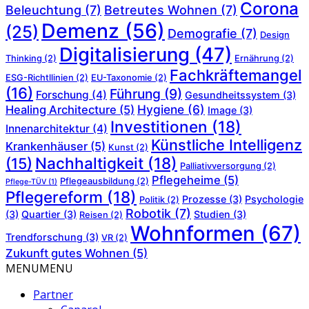
Corona
Beleuchtung
(7)
Betreutes Wohnen
(7)
Demenz
(56)
(25)
Demografie
(7)
Design
Digitalisierung
(47)
Thinking
(2)
Ernährung
(2)
Fachkräftemangel
ESG-Richtllinien
(2)
EU-Taxonomie
(2)
(16)
Führung
(9)
Forschung
(4)
Gesundheitssystem
(3)
Hygiene
(6)
Healing Architecture
(5)
Image
(3)
Investitionen
(18)
Innenarchitektur
(4)
Künstliche Intelligenz
Krankenhäuser
(5)
Kunst
(2)
Nachhaltigkeit
(18)
(15)
Palliativversorgung
(2)
Pflegeheime
(5)
Pflegeausbildung
(2)
Pflege-TÜV
(1)
Pflegereform
(18)
Prozesse
(3)
Psychologie
Politik
(2)
Robotik
(7)
(3)
Quartier
(3)
Studien
(3)
Reisen
(2)
Wohnformen
(67)
Trendforschung
(3)
VR
(2)
Zukunft gutes Wohnen
(5)
MENU
MENU
Partner