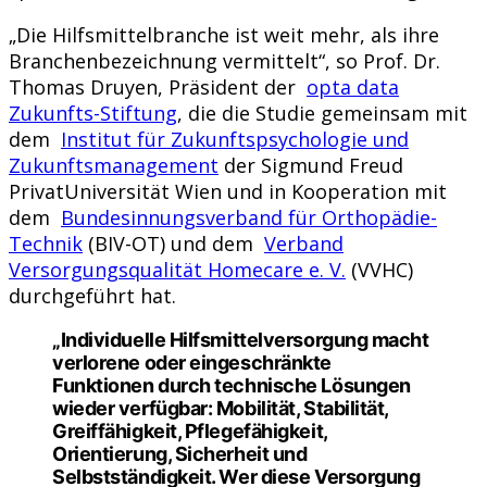
„Die Hilfsmittelbranche ist weit mehr, als ihre
Branchenbezeichnung vermittelt“, so Prof. Dr.
Thomas Druyen, Präsident der
opta data
Zukunfts-Stiftung
, die die Studie gemeinsam mit
dem
Institut für Zukunftspsychologie und
Zukunftsmanagement
der Sigmund Freud
PrivatUniversität Wien und in Kooperation mit
dem
Bundesinnungsverband für Orthopädie-
Technik
(BIV-OT) und dem
Verband
Versorgungsqualität Homecare e. V.
(VVHC)
durchgeführt hat.
„Individuelle Hilfsmittelversorgung macht
verlorene oder eingeschränkte
Funktionen durch technische Lösungen
wieder verfügbar: Mobilität, Stabilität,
Greiffähigkeit, Pflegefähigkeit,
Orientierung, Sicherheit und
Selbstständigkeit. Wer diese Versorgung