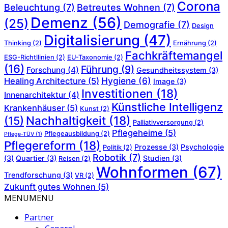
Corona
Beleuchtung
(7)
Betreutes Wohnen
(7)
Demenz
(56)
(25)
Demografie
(7)
Design
Digitalisierung
(47)
Thinking
(2)
Ernährung
(2)
Fachkräftemangel
ESG-Richtllinien
(2)
EU-Taxonomie
(2)
(16)
Führung
(9)
Forschung
(4)
Gesundheitssystem
(3)
Hygiene
(6)
Healing Architecture
(5)
Image
(3)
Investitionen
(18)
Innenarchitektur
(4)
Künstliche Intelligenz
Krankenhäuser
(5)
Kunst
(2)
Nachhaltigkeit
(18)
(15)
Palliativversorgung
(2)
Pflegeheime
(5)
Pflegeausbildung
(2)
Pflege-TÜV
(1)
Pflegereform
(18)
Prozesse
(3)
Psychologie
Politik
(2)
Robotik
(7)
(3)
Quartier
(3)
Studien
(3)
Reisen
(2)
Wohnformen
(67)
Trendforschung
(3)
VR
(2)
Zukunft gutes Wohnen
(5)
MENU
MENU
Partner