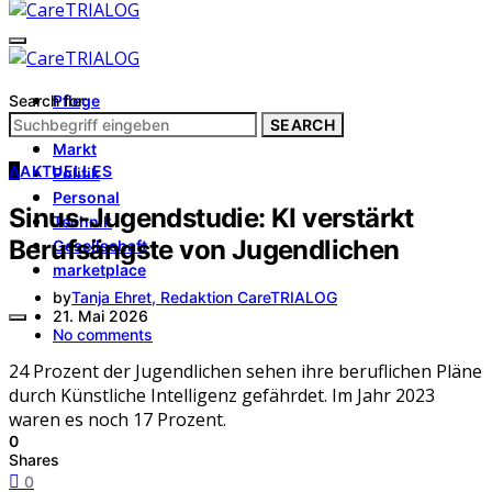
Search for:
Pflege
Architektur
SEARCH
Markt
A
AKTUELLES
Politik
Personal
Sinus-Jugendstudie: KI verstärkt
Technik
Berufsängste von Jugendlichen
Gesellschaft
marketplace
by
Tanja Ehret, Redaktion CareTRIALOG
21. Mai 2026
No comments
24 Prozent der Jugendlichen sehen ihre beruflichen Pläne
durch Künstliche Intelligenz gefährdet. Im Jahr 2023
waren es noch 17 Prozent.
0
Shares
0