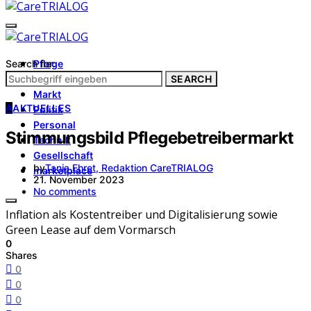
Search for:
Pflege
Architektur
SEARCH
Markt
A
AKTUELLES
Politik
Personal
Stimmungsbild Pflegebetreibermarkt
Technik
Gesellschaft
by
Tanja Ehret, Redaktion CareTRIALOG
marketplace
21. November 2023
No comments
Inflation als Kostentreiber und Digitalisierung sowie
Green Lease auf dem Vormarsch
0
Shares
0
0
0