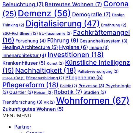
Corona
Beleuchtung
(7)
Betreutes Wohnen
(7)
Demenz
(56)
(25)
Demografie
(7)
Design
Digitalisierung
(47)
Thinking
(2)
Ernährung
(2)
Fachkräftemangel
ESG-Richtllinien
(2)
EU-Taxonomie
(2)
(16)
Führung
(9)
Forschung
(4)
Gesundheitssystem
(3)
Hygiene
(6)
Healing Architecture
(5)
Image
(3)
Investitionen
(18)
Innenarchitektur
(4)
Künstliche Intelligenz
Krankenhäuser
(5)
Kunst
(2)
Nachhaltigkeit
(18)
(15)
Palliativversorgung
(2)
Pflegeheime
(5)
Pflegeausbildung
(2)
Pflege-TÜV
(1)
Pflegereform
(18)
Prozesse
(3)
Psychologie
Politik
(2)
Robotik
(7)
(3)
Quartier
(3)
Studien
(3)
Reisen
(2)
Wohnformen
(67)
Trendforschung
(3)
VR
(2)
Zukunft gutes Wohnen
(5)
MENU
MENU
Partner