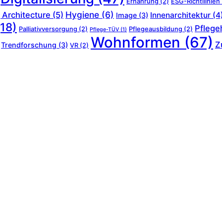
Ernährung
(2)
ESG-Richtllinien
Hygiene
(6)
 Architecture
(5)
Innenarchitektur
(4
Image
(3)
18)
Pflege
Palliativversorgung
(2)
Pflegeausbildung
(2)
Pflege-TÜV
(1)
Wohnformen
(67)
Z
Trendforschung
(3)
VR
(2)