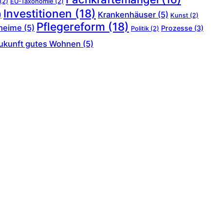
(2)
EU-Taxonomie
(2)
Investitionen
(18)
Krankenhäuser
(5)
)
Kunst
(2)
Pflegereform
(18)
heime
(5)
Prozesse
(3)
Politik
(2)
ukunft gutes Wohnen
(5)