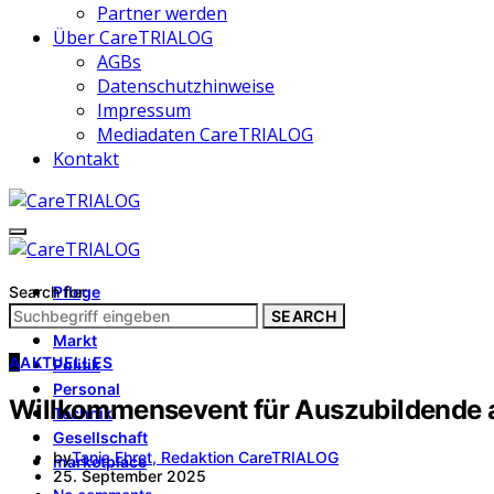
Partner werden
Über CareTRIALOG
AGBs
Datenschutzhinweise
Impressum
Mediadaten CareTRIALOG
Kontakt
Search for:
Pflege
Architektur
SEARCH
Markt
A
AKTUELLES
Politik
Personal
Willkommensevent für Auszubildende 
Technik
Gesellschaft
by
Tanja Ehret, Redaktion CareTRIALOG
marketplace
25. September 2025