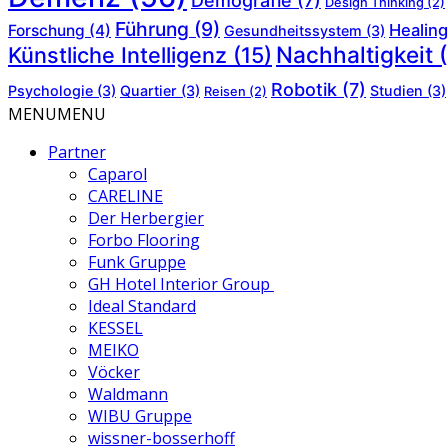
Demografie
(7)
Design Thinking
(2)
Führung
(9)
Healing
Forschung
(4)
Gesundheitssystem
(3)
Nachhaltigkeit
(
Künstliche Intelligenz
(15)
Robotik
(7)
Psychologie
(3)
Quartier
(3)
Studien
(3)
Reisen
(2)
MENU
MENU
Partner
Caparol
CARELINE
Der Herbergier
Forbo Flooring
Funk Gruppe
GH Hotel Interior Group
Ideal Standard
KESSEL
MEIKO
Vöcker
Waldmann
WIBU Gruppe
wissner-bosserhoff