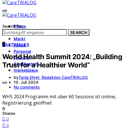
Search for:
Pflege
Architektur
SEARCH
Markt
A
AKTUELLES
Politik
Personal
World Health Summit 2024: „Building
Technik
Trust for a Healthier World“
Gesellschaft
marketplace
by
Tanja Ehret, Redaktion CareTRIALOG
10. Juli 2024
No comments
WHS 2024 Programm mit über 60 Sessions ist online,
Registrierung geöffnet
0
Shares
0
0