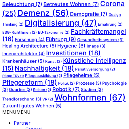
Corona
Beleuchtung
(7)
Betreutes Wohnen
(7)
Demenz
(56)
(25)
Demografie
(7)
Design
Digitalisierung
(47)
Thinking
(2)
Ernährung
(2)
Fachkräftemangel
ESG-Richtllinien
(2)
EU-Taxonomie
(2)
(16)
Führung
(9)
Forschung
(4)
Gesundheitssystem
(3)
Hygiene
(6)
Healing Architecture
(5)
Image
(3)
Investitionen
(18)
Innenarchitektur
(4)
Künstliche Intelligenz
Krankenhäuser
(5)
Kunst
(2)
Nachhaltigkeit
(18)
(15)
Palliativversorgung
(2)
Pflegeheime
(5)
Pflegeausbildung
(2)
Pflege-TÜV
(1)
Pflegereform
(18)
Prozesse
(3)
Psychologie
Politik
(2)
Robotik
(7)
(3)
Quartier
(3)
Studien
(3)
Reisen
(2)
Wohnformen
(67)
Trendforschung
(3)
VR
(2)
Zukunft gutes Wohnen
(5)
MENU
MENU
Partner