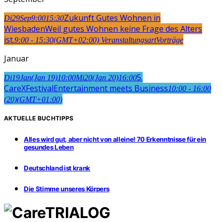
Zukunft Gutes Wohnen in
Di
29
Sep
9:00
15:30
Wiesbaden
Weil gutes Wohnen keine Frage des Alters
ist.
9:00 - 15:30
(GMT+02:00)
Veranstaltungsart
Vorträge
Januar
5.
Di
19
Jan
(Jan 19)
10:00
Mi
20
(Jan 20)
16:00
CareXFestival
Entertainment meets Business
10:00 - 16:00
(20)
(GMT+01:00)
AKTUELLE BUCHTIPPS
Alles wird gut, aber nicht von alleine! 70 Erkenntnisse für ein
gesundes Leben
Deutschland ist krank
Die Stimme unseres Körpers