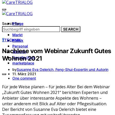
Search for:
Pflege
Architektur
SEARCH
Markt
T
TECHNIK
Politik
Personal
Nachlese vom Webinar Zukunft Gutes
Technik
Wohnen 2021
Gesellschaft
marketplace
by
Susanne Eva Oelerich, Feng-Shui-Expertin und Autorin
11. März 2021
One comment
Für jede Weise planen – für jedes Alter Bei dem Webinar
„Zukunft Gutes Wohnen 2021“ berichten Experten und
Anbieter über interessante Aspekte des Wohnens –
unter anderem mit Blick auf Alter oder Pflegesituation.
Der Bericht von Susanne Eva Oelerich bietet eine
Zusammenfassung mit weiterführenden