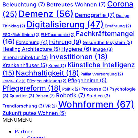
Corona
Beleuchtung
(7)
Betreutes Wohnen
(7)
Demenz
(56)
(25)
Demografie
(7)
Design
Digitalisierung
(47)
Thinking
(2)
Ernährung
(2)
Fachkräftemangel
ESG-Richtllinien
(2)
EU-Taxonomie
(2)
(16)
Führung
(9)
Forschung
(4)
Gesundheitssystem
(3)
Hygiene
(6)
Healing Architecture
(5)
Image
(3)
Investitionen
(18)
Innenarchitektur
(4)
Künstliche Intelligenz
Krankenhäuser
(5)
Kunst
(2)
Nachhaltigkeit
(18)
(15)
Palliativversorgung
(2)
Pflegeheime
(5)
Pflegeausbildung
(2)
Pflege-TÜV
(1)
Pflegereform
(18)
Prozesse
(3)
Psychologie
Politik
(2)
Robotik
(7)
(3)
Quartier
(3)
Studien
(3)
Reisen
(2)
Wohnformen
(67)
Trendforschung
(3)
VR
(2)
Zukunft gutes Wohnen
(5)
MENU
MENU
Partner