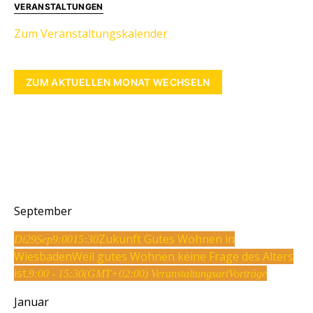
VERANSTALTUNGEN
Zum Veranstaltungskalender
ZUM AKTUELLEN MONAT WECHSELN
September
Zukunft Gutes Wohnen in
Di
29
Sep
9:00
15:30
Wiesbaden
Weil gutes Wohnen keine Frage des Alters
ist.
9:00 - 15:30
(GMT+02:00)
Veranstaltungsart
Vorträge
Januar