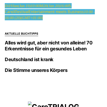
5.
Di
19
Jan
(Jan 19)
10:00
Mi
20
(Jan 20)
16:00
CareXFestival
Entertainment meets Business
10:00 -
16:00
(20)
(GMT+01:00)
AKTUELLE BUCHTIPPS
Alles wird gut, aber nicht von alleine! 70
Erkenntnisse für ein gesundes Leben
Deutschland ist krank
Die Stimme unseres Körpers