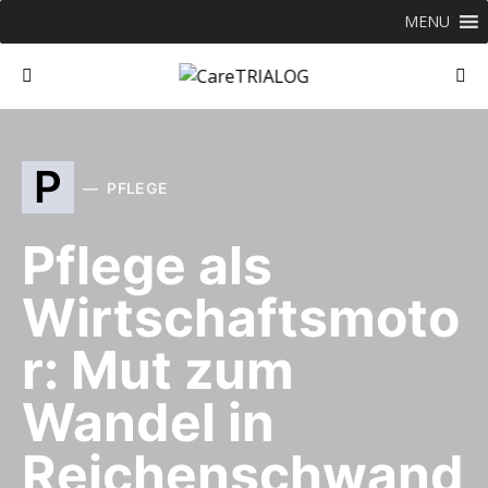
MENU
P
PFLEGE
Pflege als
Wirtschaftsmoto
r: Mut zum
Wandel in
Reichenschwand