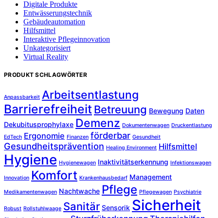
Digitale Produkte
Entwässerungstechnik
Gebäudeautomation
Hilfsmittel
Interaktive Pflegeinnovation
Unkategorisiert
Virtual Reality
PRODUKT SCHLAGWÖRTER
Arbeitsentlastung
Anpassbarkeit
Barrierefreiheit
Betreuung
Bewegung
Daten
Demenz
Dekubitusprophylaxe
Dokumentenwagen
Druckentlastung
förderbar
Ergonomie
EdTech
Finanzen
Gesundheit
Gesundheitsprävention
Hilfsmittel
Healing Environment
Hygiene
Inaktivitätserkennung
Hygienewagen
Infektionswagen
Komfort
Management
Innovation
Krankenhausbedarf
Pflege
Nachtwache
Medikamentenwagen
Pflegewagen
Psychiatrie
Sicherheit
Sanitär
Sensorik
Robust
Rollstuhlwaage