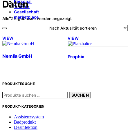
Daten
Personal
Technik
Gesellschaft
marketplace
Nach
Alle 2 Ergebnisse werden angezeigt
Aktualität
sortiert
VIEW
VIEW
Nemlia GmbH
Prophix
PRODUKTESUCHE
Suchen
SUCHEN
nach:
PRODUKT-KATEGORIEN
Assistenzsystem
Badprodukt
Desinfektion