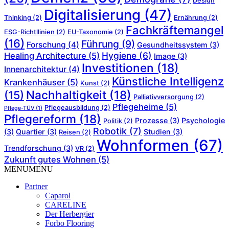
Design
Digitalisierung
(47)
Thinking
(2)
Ernährung
(2)
Fachkräftemangel
ESG-Richtllinien
(2)
EU-Taxonomie
(2)
(16)
Führung
(9)
Forschung
(4)
Gesundheitssystem
(3)
Hygiene
(6)
Healing Architecture
(5)
Image
(3)
Investitionen
(18)
Innenarchitektur
(4)
Künstliche Intelligenz
Krankenhäuser
(5)
Kunst
(2)
Nachhaltigkeit
(18)
(15)
Palliativversorgung
(2)
Pflegeheime
(5)
Pflegeausbildung
(2)
Pflege-TÜV
(1)
Pflegereform
(18)
Prozesse
(3)
Psychologie
Politik
(2)
Robotik
(7)
(3)
Quartier
(3)
Studien
(3)
Reisen
(2)
Wohnformen
(67)
Trendforschung
(3)
VR
(2)
Zukunft gutes Wohnen
(5)
MENU
MENU
Partner
Caparol
CARELINE
Der Herbergier
Forbo Flooring