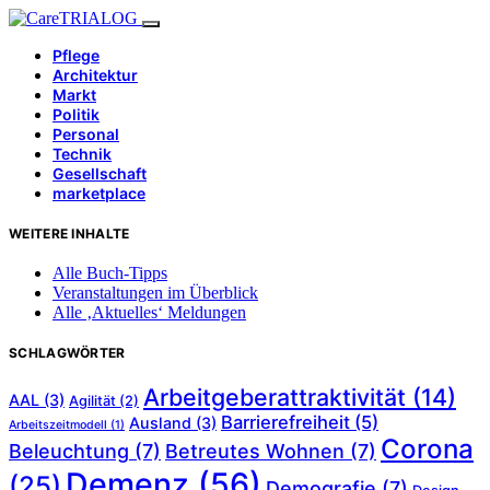
Pflege
Architektur
Markt
Politik
Personal
Technik
Gesellschaft
marketplace
WEITERE INHALTE
Alle Buch-Tipps
Veranstaltungen im Überblick
Alle ‚Aktuelles‘ Meldungen
SCHLAGWÖRTER
Arbeitgeberattraktivität
(14)
AAL
(3)
Agilität
(2)
Barrierefreiheit
(5)
Ausland
(3)
Arbeitszeitmodell
(1)
Corona
Beleuchtung
(7)
Betreutes Wohnen
(7)
Demenz
(56)
(25)
Demografie
(7)