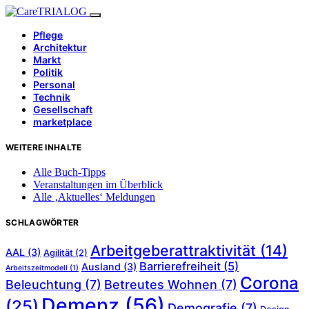
Pflege
Architektur
Markt
Politik
Personal
Technik
Gesellschaft
marketplace
WEITERE INHALTE
Alle Buch-Tipps
Veranstaltungen im Überblick
Alle ‚Aktuelles‘ Meldungen
SCHLAGWÖRTER
Arbeitgeberattraktivität
(14)
AAL
(3)
Agilität
(2)
Barrierefreiheit
(5)
Ausland
(3)
Arbeitszeitmodell
(1)
Corona
Beleuchtung
(7)
Betreutes Wohnen
(7)
Demenz
(56)
(25)
Demografie
(7)