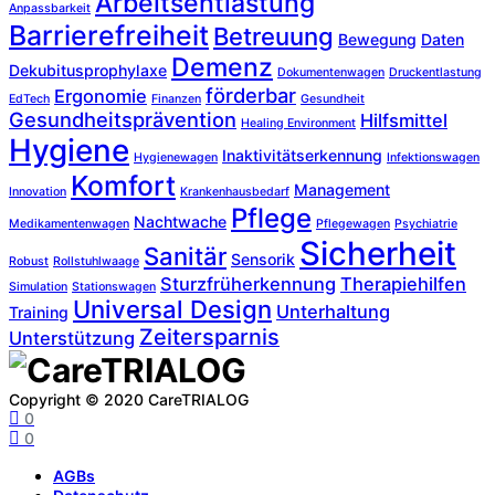
Arbeitsentlastung
Anpassbarkeit
Barrierefreiheit
Betreuung
Bewegung
Daten
Demenz
Dekubitusprophylaxe
Dokumentenwagen
Druckentlastung
förderbar
Ergonomie
EdTech
Finanzen
Gesundheit
Gesundheitsprävention
Hilfsmittel
Healing Environment
Hygiene
Inaktivitätserkennung
Hygienewagen
Infektionswagen
Komfort
Management
Innovation
Krankenhausbedarf
Pflege
Nachtwache
Medikamentenwagen
Pflegewagen
Psychiatrie
Sicherheit
Sanitär
Sensorik
Robust
Rollstuhlwaage
Sturzfrüherkennung
Therapiehilfen
Simulation
Stationswagen
Universal Design
Unterhaltung
Training
Zeitersparnis
Unterstützung
Copyright © 2020 CareTRIALOG
0
0
AGBs