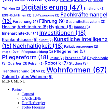
Design
Digitalisierung
(47)
Thinking
(2)
Ernährung
(2)
Fachkräftemangel
ESG-Richtllinien
(2)
EU-Taxonomie
(2)
(16)
Führung
(9)
Forschung
(4)
Gesundheitssystem
(3)
Hygiene
(6)
Healing Architecture
(5)
Image
(3)
Investitionen
(18)
Innenarchitektur
(4)
Künstliche Intelligenz
Krankenhäuser
(5)
Kunst
(2)
Nachhaltigkeit
(18)
(15)
Palliativversorgung
(2)
Pflegeheime
(5)
Pflegeausbildung
(2)
Pflege-TÜV
(1)
Pflegereform
(18)
Prozesse
(3)
Psychologie
Politik
(2)
Robotik
(7)
(3)
Quartier
(3)
Studien
(3)
Reisen
(2)
Wohnformen
(67)
Trendforschung
(3)
VR
(2)
Zukunft gutes Wohnen
(5)
MENU
MENU
Partner
Caparol
CARELINE
Der Herbergier
Forbo Flooring