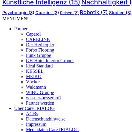
Nachhaltigkeit
(
Künstliche Intelligenz
(15)
Robotik
(7)
Psychologie
(3)
Quartier
(3)
Studien
(3)
Reisen
(2)
MENU
MENU
Partner
Caparol
CARELINE
Der Herbergier
Forbo Flooring
Funk Gruppe
GH Hotel Interior Group
Ideal Standard
KESSEL
MEIKO
Vöcker
Waldmann
WIBU Gruppe
wissner-bosserhoff
Partner werden
Über CareTRIALOG
AGBs
Datenschutzhinweise
Impressum
Mediadaten CareTRIALOG