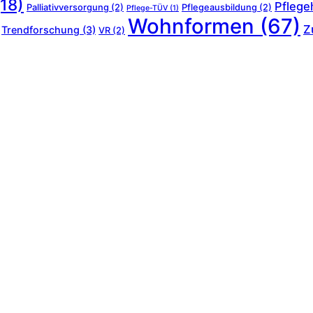
18)
Pflege
Palliativversorgung
(2)
Pflegeausbildung
(2)
Pflege-TÜV
(1)
Wohnformen
(67)
Z
Trendforschung
(3)
VR
(2)