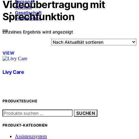
Videoübertragung mit
Personal
Technik
Gesellschaft
Sprechfunktion
marketplace
Einzelnes Ergebnis wird angezeigt
VIEW
Livy Care
PRODUKTESUCHE
Suchen
SUCHEN
nach:
PRODUKT-KATEGORIEN
Assistenzsystem