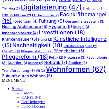
Design
Digitalisierung
(47)
Thinking
(2)
Ernährung
(2)
Fachkräftemangel
ESG-Richtllinien
(2)
EU-Taxonomie
(2)
(16)
Führung
(9)
Forschung
(4)
Gesundheitssystem
(3)
Hygiene
(6)
Healing Architecture
(5)
Image
(3)
Investitionen
(18)
Innenarchitektur
(4)
Künstliche Intelligenz
Krankenhäuser
(5)
Kunst
(2)
Nachhaltigkeit
(18)
(15)
Palliativversorgung
(2)
Pflegeheime
(5)
Pflegeausbildung
(2)
Pflege-TÜV
(1)
Pflegereform
(18)
Prozesse
(3)
Psychologie
Politik
(2)
Robotik
(7)
(3)
Quartier
(3)
Studien
(3)
Reisen
(2)
Wohnformen
(67)
Trendforschung
(3)
VR
(2)
Zukunft gutes Wohnen
(5)
MENU
MENU
Partner
Caparol
CARELINE
Der Herbergier
Forbo Flooring