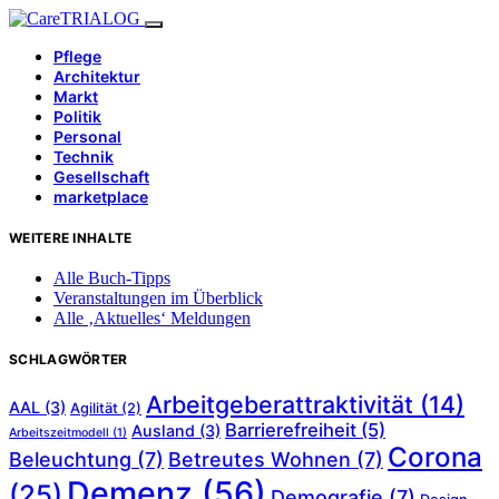
Pflege
Architektur
Markt
Politik
Personal
Technik
Gesellschaft
marketplace
WEITERE INHALTE
Alle Buch-Tipps
Veranstaltungen im Überblick
Alle ‚Aktuelles‘ Meldungen
SCHLAGWÖRTER
Arbeitgeberattraktivität
(14)
AAL
(3)
Agilität
(2)
Barrierefreiheit
(5)
Ausland
(3)
Arbeitszeitmodell
(1)
Corona
Beleuchtung
(7)
Betreutes Wohnen
(7)
Demenz
(56)
(25)
Demografie
(7)