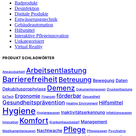
Badprodukt
Desinfektion
Digitale Produkte
Entwässerungstechnik
Gebäudeautomation
Hilfsmittel
Interaktive Pflegeinnovation
Unkategorisiert
Virtual Reality
PRODUKT SCHLAGWÖRTER
Arbeitsentlastung
Anpassbarkeit
Barrierefreiheit
Betreuung
Bewegung
Daten
Demenz
Dekubitusprophylaxe
Dokumentenwagen
Druckentlastung
förderbar
Ergonomie
EdTech
Finanzen
Gesundheit
Gesundheitsprävention
Hilfsmittel
Healing Environment
Hygiene
Inaktivitätserkennung
Hygienewagen
Infektionswagen
Komfort
Management
Innovation
Krankenhausbedarf
Pflege
Nachtwache
Medikamentenwagen
Pflegewagen
Psychiatrie