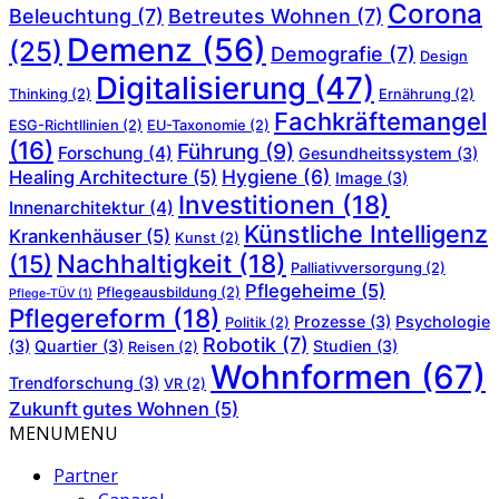
Corona
Beleuchtung
(7)
Betreutes Wohnen
(7)
Demenz
(56)
(25)
Demografie
(7)
Design
Digitalisierung
(47)
Thinking
(2)
Ernährung
(2)
Fachkräftemangel
ESG-Richtllinien
(2)
EU-Taxonomie
(2)
(16)
Führung
(9)
Forschung
(4)
Gesundheitssystem
(3)
Hygiene
(6)
Healing Architecture
(5)
Image
(3)
Investitionen
(18)
Innenarchitektur
(4)
Künstliche Intelligenz
Krankenhäuser
(5)
Kunst
(2)
Nachhaltigkeit
(18)
(15)
Palliativversorgung
(2)
Pflegeheime
(5)
Pflegeausbildung
(2)
Pflege-TÜV
(1)
Pflegereform
(18)
Prozesse
(3)
Psychologie
Politik
(2)
Robotik
(7)
(3)
Quartier
(3)
Studien
(3)
Reisen
(2)
Wohnformen
(67)
Trendforschung
(3)
VR
(2)
Zukunft gutes Wohnen
(5)
MENU
MENU
Partner