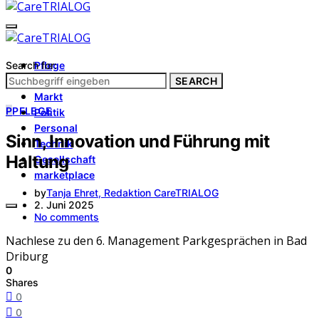
Search for:
Pflege
Architektur
SEARCH
Markt
P
PFLEGE
Politik
Personal
Sinn, Innovation und Führung mit
Technik
Haltung
Gesellschaft
marketplace
by
Tanja Ehret, Redaktion CareTRIALOG
2. Juni 2025
No comments
Nachlese zu den 6. Management Parkgesprächen in Bad
Driburg
0
Shares
0
0