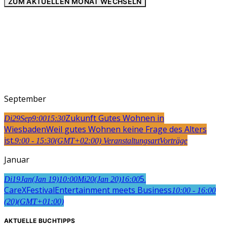
ZUM AKTUELLEN MONAT WECHSELN
September
Zukunft Gutes Wohnen in
Di
29
Sep
9:00
15:30
Wiesbaden
Weil gutes Wohnen keine Frage des Alters
ist.
9:00 - 15:30
(GMT+02:00)
Veranstaltungsart
Vorträge
Januar
5.
Di
19
Jan
(Jan 19)
10:00
Mi
20
(Jan 20)
16:00
CareXFestival
Entertainment meets Business
10:00 - 16:00
(20)
(GMT+01:00)
AKTUELLE BUCHTIPPS