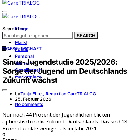
Search for:
Pflege
Architektur
SEARCH
Markt
G
GESELLSCHAFT
Politik
Personal
Sinus-Jugendstudie 2025/2026:
Technik
Sorge der Jugend um Deutschlands
Gesellschaft
marketplace
Zukunft wächst
by
Tanja Ehret, Redaktion CareTRIALOG
25. Februar 2026
No comments
Nur noch 44 Prozent der Jugendlichen blicken
optimistisch in die Zukunft Deutschlands. Das sind 18
Prozentpunkte weniger als im Jahr 2021
0
Shares