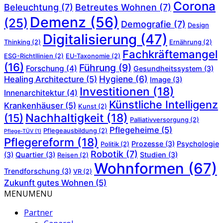
Corona
Beleuchtung
(7)
Betreutes Wohnen
(7)
Demenz
(56)
(25)
Demografie
(7)
Design
Digitalisierung
(47)
Thinking
(2)
Ernährung
(2)
Fachkräftemangel
ESG-Richtllinien
(2)
EU-Taxonomie
(2)
(16)
Führung
(9)
Forschung
(4)
Gesundheitssystem
(3)
Hygiene
(6)
Healing Architecture
(5)
Image
(3)
Investitionen
(18)
Innenarchitektur
(4)
Künstliche Intelligenz
Krankenhäuser
(5)
Kunst
(2)
Nachhaltigkeit
(18)
(15)
Palliativversorgung
(2)
Pflegeheime
(5)
Pflegeausbildung
(2)
Pflege-TÜV
(1)
Pflegereform
(18)
Prozesse
(3)
Psychologie
Politik
(2)
Robotik
(7)
(3)
Quartier
(3)
Studien
(3)
Reisen
(2)
Wohnformen
(67)
Trendforschung
(3)
VR
(2)
Zukunft gutes Wohnen
(5)
MENU
MENU
Partner