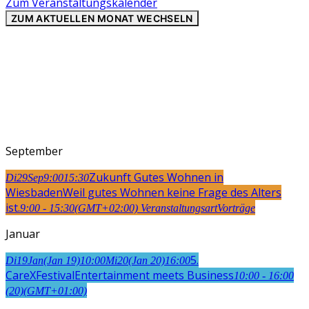
Zum Veranstaltungskalender
ZUM AKTUELLEN MONAT WECHSELN
September
Zukunft Gutes Wohnen in
Di
29
Sep
9:00
15:30
Wiesbaden
Weil gutes Wohnen keine Frage des Alters
ist.
9:00 - 15:30
(GMT+02:00)
Veranstaltungsart
Vorträge
Januar
5.
Di
19
Jan
(Jan 19)
10:00
Mi
20
(Jan 20)
16:00
CareXFestival
Entertainment meets Business
10:00 - 16:00
(20)
(GMT+01:00)