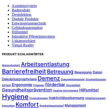
Assistenzsystem
Badprodukt
Desinfektion
Digitale Produkte
Entwässerungstechnik
Gebäudeautomation
Hilfsmittel
Interaktive Pflegeinnovation
Unkategorisiert
Virtual Reality
PRODUKT SCHLAGWÖRTER
Arbeitsentlastung
Anpassbarkeit
Barrierefreiheit
Betreuung
Bewegung
Daten
Demenz
Dekubitusprophylaxe
Dokumentenwagen
Druckentlastung
förderbar
Ergonomie
EdTech
Finanzen
Gesundheit
Gesundheitsprävention
Hilfsmittel
Healing Environment
Hygiene
Inaktivitätserkennung
Hygienewagen
Infektionswagen
Komfort
Management
Innovation
Krankenhausbedarf