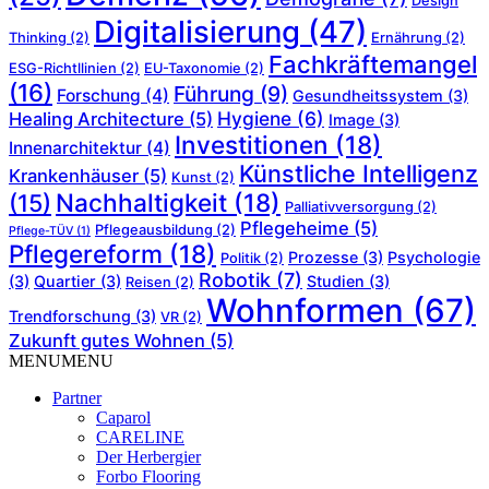
Design
Digitalisierung
(47)
Thinking
(2)
Ernährung
(2)
Fachkräftemangel
ESG-Richtllinien
(2)
EU-Taxonomie
(2)
(16)
Führung
(9)
Forschung
(4)
Gesundheitssystem
(3)
Hygiene
(6)
Healing Architecture
(5)
Image
(3)
Investitionen
(18)
Innenarchitektur
(4)
Künstliche Intelligenz
Krankenhäuser
(5)
Kunst
(2)
Nachhaltigkeit
(18)
(15)
Palliativversorgung
(2)
Pflegeheime
(5)
Pflegeausbildung
(2)
Pflege-TÜV
(1)
Pflegereform
(18)
Prozesse
(3)
Psychologie
Politik
(2)
Robotik
(7)
(3)
Quartier
(3)
Studien
(3)
Reisen
(2)
Wohnformen
(67)
Trendforschung
(3)
VR
(2)
Zukunft gutes Wohnen
(5)
MENU
MENU
Partner
Caparol
CARELINE
Der Herbergier
Forbo Flooring