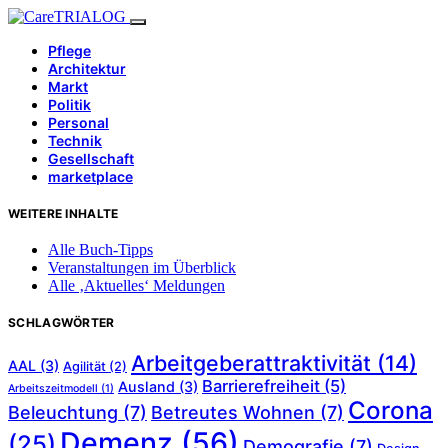
Pflege
Architektur
Markt
Politik
Personal
Technik
Gesellschaft
marketplace
WEITERE INHALTE
Alle Buch-Tipps
Veranstaltungen im Überblick
Alle ‚Aktuelles‘ Meldungen
SCHLAGWÖRTER
Arbeitgeberattraktivität
(14)
AAL
(3)
Agilität
(2)
Barrierefreiheit
(5)
Ausland
(3)
Arbeitszeitmodell
(1)
Corona
Beleuchtung
(7)
Betreutes Wohnen
(7)
Demenz
(56)
(25)
Demografie
(7)