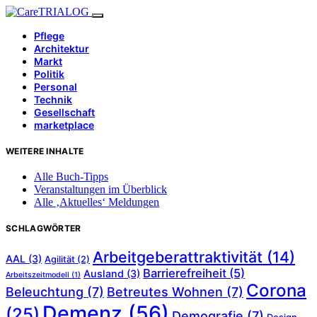
Pflege
Architektur
Markt
Politik
Personal
Technik
Gesellschaft
marketplace
WEITERE INHALTE
Alle Buch-Tipps
Veranstaltungen im Überblick
Alle ‚Aktuelles‘ Meldungen
SCHLAGWÖRTER
Arbeitgeberattraktivität
(14)
AAL
(3)
Agilität
(2)
Barrierefreiheit
(5)
Ausland
(3)
Arbeitszeitmodell
(1)
Corona
Beleuchtung
(7)
Betreutes Wohnen
(7)
Demenz
(56)
(25)
Demografie
(7)