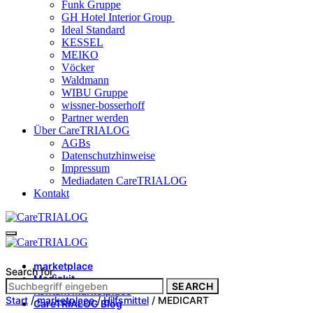
Funk Gruppe
GH Hotel Interior Group
Ideal Standard
KESSEL
MEIKO
Vöcker
Waldmann
WIBU Gruppe
wissner-bosserhoff
Partner werden
Über CareTRIALOG
AGBs
Datenschutzhinweise
Impressum
Mediadaten CareTRIALOG
Kontakt
marketplace
Search for:
Mediakit
SEARCH
Kontakt marketplace
Start
/
marketplace
/
Hilfsmittel
/ MEDICART
CareTRIALOG Blog