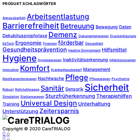
PRODUKT SCHLAGWÖRTER
Arbeitsentlastung
Anpassbarkeit
Barrierefreiheit
Betreuung
Bewegung
Daten
Demenz
Dekubitusprophylaxe
Dokumentenwagen
Druckentlastung
förderbar
Ergonomie
EdTech
Finanzen
Gesundheit
Gesundheitsprävention
Hilfsmittel
Healing Environment
Hygiene
Inaktivitätserkennung
Hygienewagen
Infektionswagen
Komfort
Management
Innovation
Krankenhausbedarf
Pflege
Nachtwache
Medikamentenwagen
Pflegewagen
Psychiatrie
Sicherheit
Sanitär
Sensorik
Robust
Rollstuhlwaage
Sturzfrüherkennung
Therapiehilfen
Simulation
Stationswagen
Universal Design
Unterhaltung
Training
Zeitersparnis
Unterstützung
Copyright © 2020 CareTRIALOG
0
0