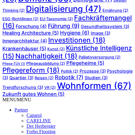
Design
Digitalisierung
(47)
Thinking
(2)
Ernährung
(2)
Fachkräftemangel
ESG-Richtllinien
(2)
EU-Taxonomie
(2)
(16)
Führung
(9)
Forschung
(4)
Gesundheitssystem
(3)
Hygiene
(6)
Healing Architecture
(5)
Image
(3)
Investitionen
(18)
Innenarchitektur
(4)
Künstliche Intelligenz
Krankenhäuser
(5)
Kunst
(2)
Nachhaltigkeit
(18)
(15)
Palliativversorgung
(2)
Pflegeheime
(5)
Pflegeausbildung
(2)
Pflege-TÜV
(1)
Pflegereform
(18)
Prozesse
(3)
Psychologie
Politik
(2)
Robotik
(7)
(3)
Quartier
(3)
Studien
(3)
Reisen
(2)
Wohnformen
(67)
Trendforschung
(3)
VR
(2)
Zukunft gutes Wohnen
(5)
MENU
MENU
Partner
Caparol
CARELINE
Der Herbergier
Forbo Flooring