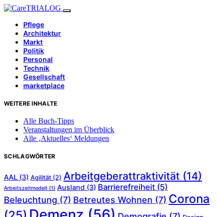
Pflege
Architektur
Markt
Politik
Personal
Technik
Gesellschaft
marketplace
WEITERE INHALTE
Alle Buch-Tipps
Veranstaltungen im Überblick
Alle ‚Aktuelles‘ Meldungen
SCHLAGWÖRTER
Arbeitgeberattraktivität
(14)
AAL
(3)
Agilität
(2)
Barrierefreiheit
(5)
Ausland
(3)
Arbeitszeitmodell
(1)
Corona
Beleuchtung
(7)
Betreutes Wohnen
(7)
Demenz
(56)
(25)
Demografie
(7)