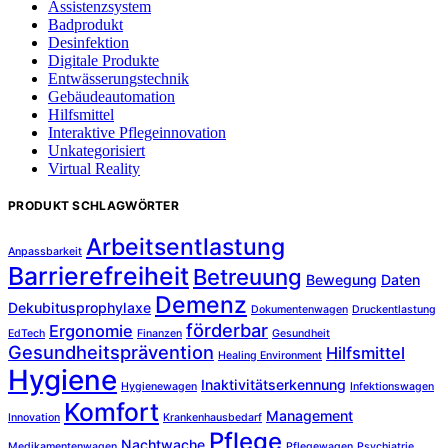
Assistenzsystem
Badprodukt
Desinfektion
Digitale Produkte
Entwässerungstechnik
Gebäudeautomation
Hilfsmittel
Interaktive Pflegeinnovation
Unkategorisiert
Virtual Reality
PRODUKT SCHLAGWÖRTER
Arbeitsentlastung
Anpassbarkeit
Barrierefreiheit
Betreuung
Bewegung
Daten
Demenz
Dekubitusprophylaxe
Dokumentenwagen
Druckentlastung
förderbar
Ergonomie
EdTech
Finanzen
Gesundheit
Gesundheitsprävention
Hilfsmittel
Healing Environment
Hygiene
Inaktivitätserkennung
Hygienewagen
Infektionswagen
Komfort
Management
Innovation
Krankenhausbedarf
Pflege
Nachtwache
Medikamentenwagen
Pflegewagen
Psychiatrie