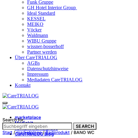
Funk Gruppe
GH Hotel Interior Group
Ideal Standard
KESSEL
MEIKO
Vöcker
Waldmann
WIBU Gruppe
wissner-bosserhoff
Partner werden
Über CareTRIALOG
AGBs
Datenschutzhinweise
Impressum
Mediadaten CareTRIALOG
Kontakt
marketplace
Search for:
Mediakit
SEARCH
Kontakt marketplace
Start
/
marketplace
/
Badprodukt
/ BANO WC
CareTRIALOG Blog