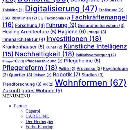
Design
Digitalisierung
(47)
Thinking
(2)
Ernährung
(2)
Fachkräftemangel
ESG-Richtllinien
(2)
EU-Taxonomie
(2)
(16)
Führung
(9)
Forschung
(4)
Gesundheitssystem
(3)
Hygiene
(6)
Healing Architecture
(5)
Image
(3)
Investitionen
(18)
Innenarchitektur
(4)
Künstliche Intelligenz
Krankenhäuser
(5)
Kunst
(2)
Nachhaltigkeit
(18)
(15)
Palliativversorgung
(2)
Pflegeheime
(5)
Pflegeausbildung
(2)
Pflege-TÜV
(1)
Pflegereform
(18)
Prozesse
(3)
Psychologie
Politik
(2)
Robotik
(7)
(3)
Quartier
(3)
Studien
(3)
Reisen
(2)
Wohnformen
(67)
Trendforschung
(3)
VR
(2)
Zukunft gutes Wohnen
(5)
MENU
MENU
Partner
Caparol
CARELINE
Der Herbergier
Forbo Flooring